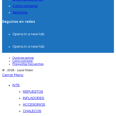
Cómo comprar
Servicios
Seguinos en redes
Opens in a new tab
Opens in a new tab
Quiénes somos
Cómo comprar
Preguntas frecuentes
© - 2026 - Local Rider
Cerrar Menú
KITE
REPUESTOS
INFLADORES
ACCESORIOS
CHALECOS