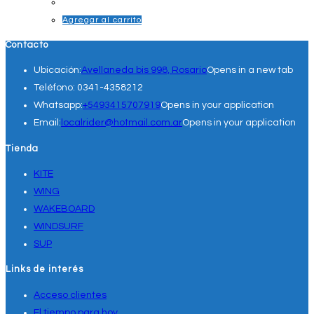
Agregar al carrito
Contacto
Ubicación:
Avellaneda bis 998, Rosario
Opens in a new tab
Teléfono:
0341-4358212
Whatsapp:
+5493415707919
Opens in your application
Email:
localrider@hotmail.com.ar
Opens in your application
Tienda
KITE
WING
WAKEBOARD
WINDSURF
SUP
Links de interés
Acceso clientes
El tiempo para hoy