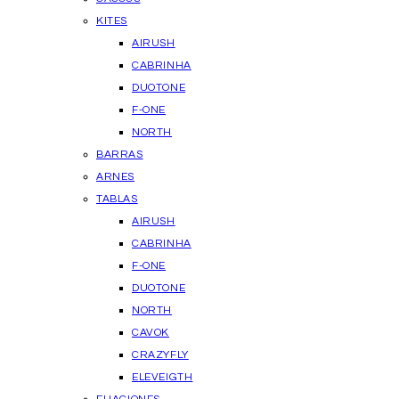
KITES
AIRUSH
CABRINHA
DUOTONE
F-ONE
NORTH
BARRAS
ARNES
TABLAS
AIRUSH
CABRINHA
F-ONE
DUOTONE
NORTH
CAVOK
CRAZYFLY
ELEVEIGTH