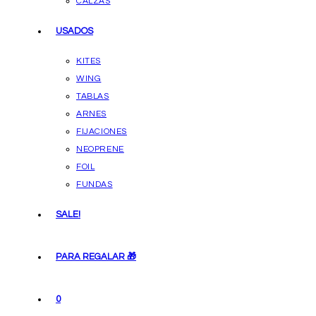
CALZAS
USADOS
KITES
WING
TABLAS
ARNES
FIJACIONES
NEOPRENE
FOIL
FUNDAS
SALE!
PARA REGALAR 🎁
0