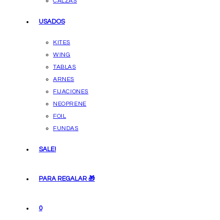
CALZAS
USADOS
KITES
WING
TABLAS
ARNES
FIJACIONES
NEOPRENE
FOIL
FUNDAS
SALE!
PARA REGALAR 🎁
0