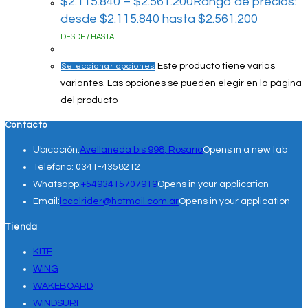
$
2.115.840
–
$
2.561.200
Rango de precios:
desde $2.115.840 hasta $2.561.200
DESDE / HASTA
Este producto tiene varias
Seleccionar opciones
variantes. Las opciones se pueden elegir en la página
del producto
Contacto
Ubicación:
Avellaneda bis 998, Rosario
Opens in a new tab
Teléfono:
0341-4358212
Whatsapp:
+5493415707919
Opens in your application
Email:
localrider@hotmail.com.ar
Opens in your application
Tienda
KITE
WING
WAKEBOARD
WINDSURF