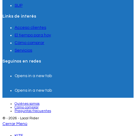
SUP
Links de interés
Acceso clientes
El tiempo para hoy
Cómo comprar
Servicios
Seguinos en redes
Opens in a new tab
Opens in a new tab
Quiénes somos
Cómo comprar
Preguntas frecuentes
© - 2026 - Local Rider
Cerrar Menú
KITE