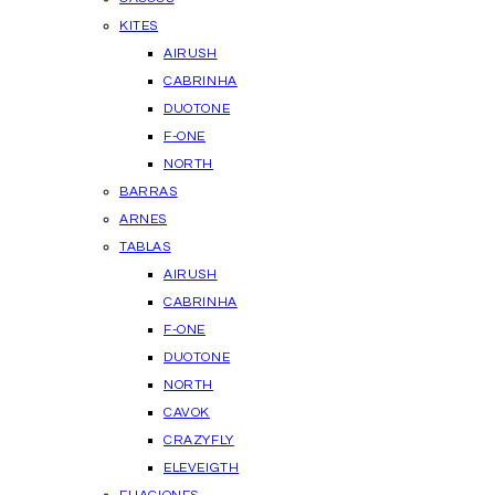
KITES
AIRUSH
CABRINHA
DUOTONE
F-ONE
NORTH
BARRAS
ARNES
TABLAS
AIRUSH
CABRINHA
F-ONE
DUOTONE
NORTH
CAVOK
CRAZYFLY
ELEVEIGTH