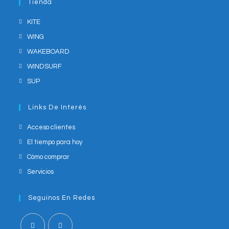
Tienda
application
KITE
WING
WAKEBOARD
WINDSURF
SUP
Links De Interés
Acceso clientes
El tiempo para hoy
Cómo comprar
Servicios
Seguinos En Redes