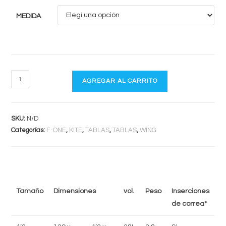
MEDIDA
ROCKET
AGREGAR AL CARRITO
SURF
V2
cantidad
SKU:
N/D
Categorías:
F-ONE
,
KITE
,
TABLAS
,
TABLAS
,
WING
Tamaño
Dimensiones
vol.
Peso
Inserciones
de correa*