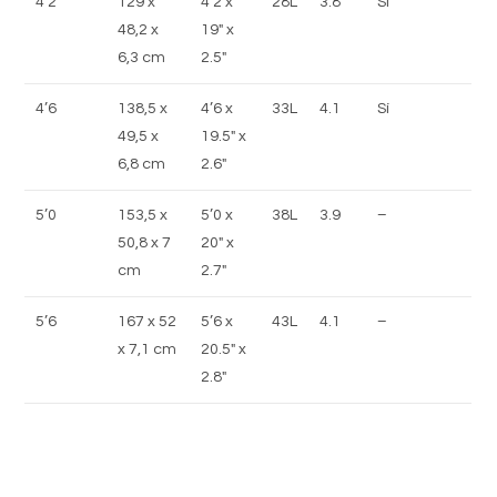
4’2
129 x
4’2 x
28L
3.8
Sí
48,2 x
19″ x
6,3 cm
2.5″
4’6
138,5 x
4’6 x
33L
4.1
Sí
49,5 x
19.5″ x
6,8 cm
2.6″
5’0
153,5 x
5’0 x
38L
3.9
–
50,8 x 7
20″ x
cm
2.7″
5’6
167 x 52
5’6 x
43L
4.1
–
x 7,1 cm
20.5″ x
2.8″