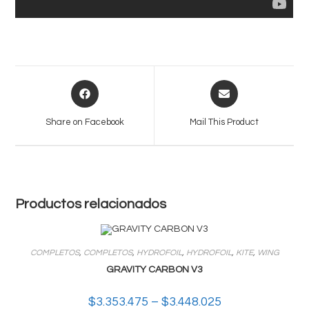
Opens
Opens
in
in
a
a
Share on Facebook
Mail This Product
new
new
window
window
Productos relacionados
COMPLETOS
,
COMPLETOS
,
HYDROFOIL
,
HYDROFOIL
,
KITE
,
WING
GRAVITY CARBON V3
$
3.353.475
–
$
3.448.025
Rango