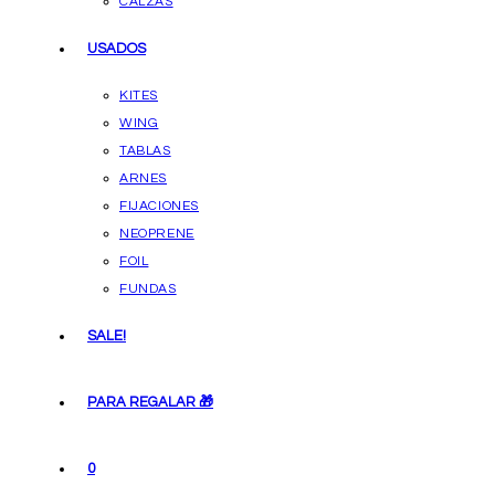
CALZAS
USADOS
KITES
WING
TABLAS
ARNES
FIJACIONES
NEOPRENE
FOIL
FUNDAS
SALE!
PARA REGALAR 🎁
0