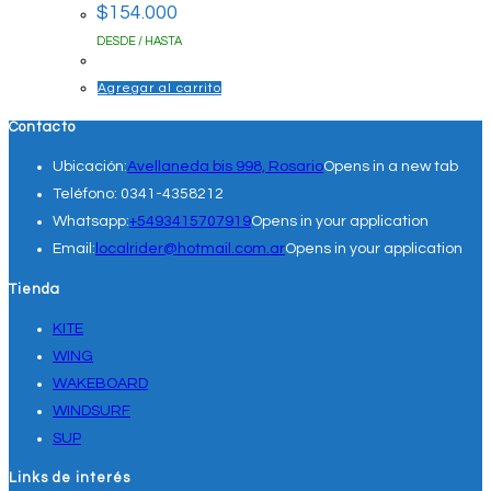
$
154.000
DESDE / HASTA
Agregar al carrito
Contacto
Ubicación:
Avellaneda bis 998, Rosario
Opens in a new tab
Teléfono:
0341-4358212
Whatsapp:
+5493415707919
Opens in your application
Email:
localrider@hotmail.com.ar
Opens in your application
Tienda
KITE
WING
WAKEBOARD
WINDSURF
SUP
Links de interés