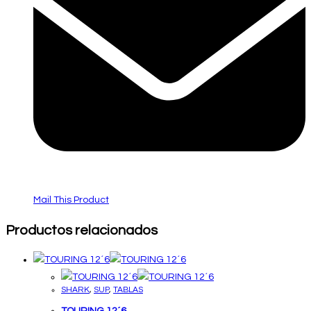
Mail This Product
Productos relacionados
SHARK
,
SUP
,
TABLAS
TOURING 12´6