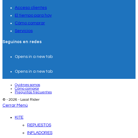
Acceso clientes
El tiempo para hoy
Cómo comprar
Servicios
Seguinos en redes
Opens in a new tab
Opens in a new tab
Quiénes somos
Cómo comprar
Preguntas frecuentes
© - 2026 - Local Rider
Cerrar Menú
KITE
REPUESTOS
INFLADORES