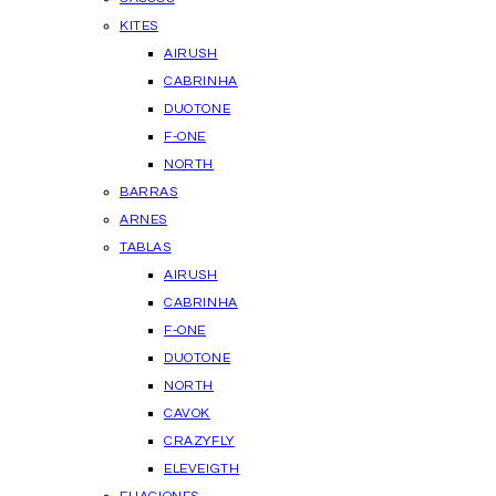
KITES
AIRUSH
CABRINHA
DUOTONE
F-ONE
NORTH
BARRAS
ARNES
TABLAS
AIRUSH
CABRINHA
F-ONE
DUOTONE
NORTH
CAVOK
CRAZYFLY
ELEVEIGTH