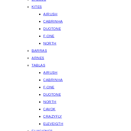
KITES
AIRUSH
CABRINHA
DUOTONE
F-ONE
NORTH
BARRAS
ARNES
TABLAS
AIRUSH
CABRINHA
F-ONE
DUOTONE
NORTH
CAVOK
CRAZYFLY
ELEVEIGTH