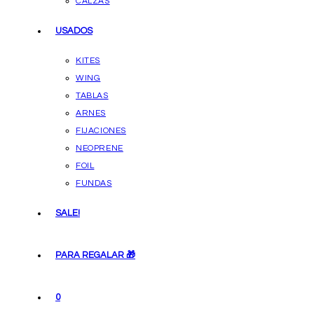
CALZAS
USADOS
KITES
WING
TABLAS
ARNES
FIJACIONES
NEOPRENE
FOIL
FUNDAS
SALE!
PARA REGALAR 🎁
0