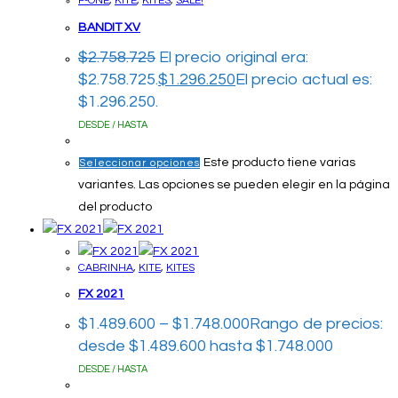
F-ONE
,
KITE
,
KITES
,
SALE!
BANDIT XV
$
2.758.725
El precio original era:
$2.758.725.
$
1.296.250
El precio actual es:
$1.296.250.
DESDE / HASTA
Este producto tiene varias
Seleccionar opciones
variantes. Las opciones se pueden elegir en la página
del producto
CABRINHA
,
KITE
,
KITES
FX 2021
$
1.489.600
–
$
1.748.000
Rango de precios:
desde $1.489.600 hasta $1.748.000
DESDE / HASTA