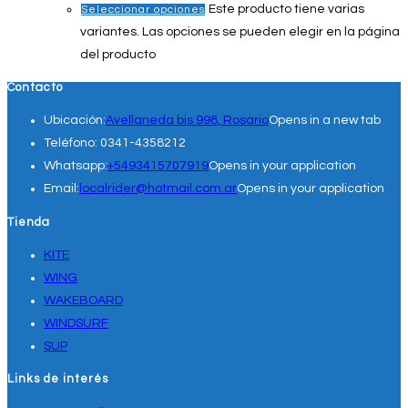
Este producto tiene varias
Seleccionar opciones
variantes. Las opciones se pueden elegir en la página
del producto
Contacto
Ubicación:
Avellaneda bis 998, Rosario
Opens in a new tab
Teléfono:
0341-4358212
Whatsapp:
+5493415707919
Opens in your application
Email:
localrider@hotmail.com.ar
Opens in your application
Tienda
KITE
WING
WAKEBOARD
WINDSURF
SUP
Links de interés