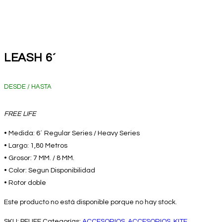
LEASH 6´
DESDE / HASTA
FREE LIFE
• Medida: 6´ Regular Series / Heavy Series
• Largo: 1,80 Metros
• Grosor: 7 MM. / 8 MM.
• Color: Segun Disponibilidad
• Rotor doble
Este producto no está disponible porque no hay stock.
SKU:
PFLIFE
Categorías:
ACCESORIOS
,
ACCESORIOS
,
KITE
,