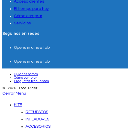
Acceso clientes
El tiempo para hoy
Cómo comprar
Servicios
Seguinos en redes
Opens in a new tab
Opens in a new tab
Quiénes somos
Cómo comprar
Preguntas frecuentes
© - 2026 - Local Rider
Cerrar Menú
KITE
REPUESTOS
INFLADORES
ACCESORIOS