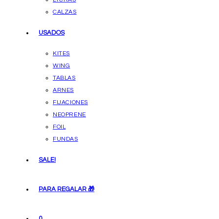
CALZAS
USADOS
KITES
WING
TABLAS
ARNES
FIJACIONES
NEOPRENE
FOIL
FUNDAS
SALE!
PARA REGALAR 🎁
0