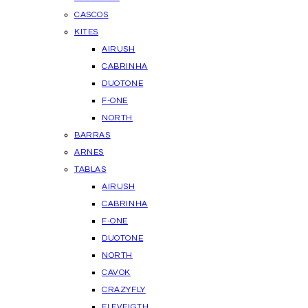
CASCOS
KITES
AIRUSH
CABRINHA
DUOTONE
F-ONE
NORTH
BARRAS
ARNES
TABLAS
AIRUSH
CABRINHA
F-ONE
DUOTONE
NORTH
CAVOK
CRAZYFLY
ELEVEIGTH