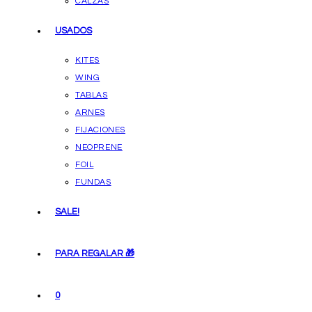
CALZAS
USADOS
KITES
WING
TABLAS
ARNES
FIJACIONES
NEOPRENE
FOIL
FUNDAS
SALE!
PARA REGALAR 🎁
0