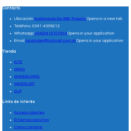
Contacto
Ubicación:
Avellaneda bis 998, Rosario
Opens in a new tab
Teléfono:
0341-4358212
Whatsapp:
+5493415707919
Opens in your application
Email:
localrider@hotmail.com.ar
Opens in your application
Tienda
KITE
WING
WAKEBOARD
WINDSURF
SUP
Links de interés
Acceso clientes
El tiempo para hoy
Cómo comprar