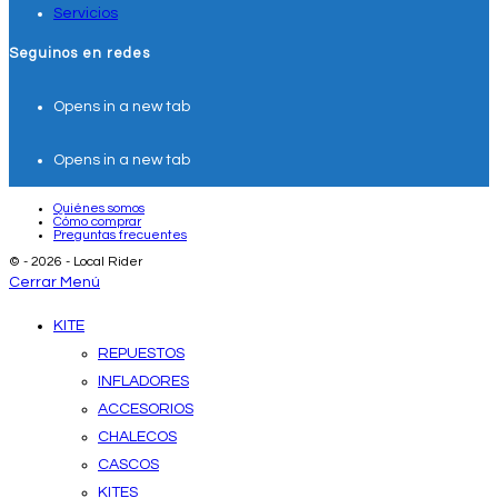
Servicios
Seguinos en redes
Opens in a new tab
Opens in a new tab
Quiénes somos
Cómo comprar
Preguntas frecuentes
© - 2026 - Local Rider
Cerrar Menú
KITE
REPUESTOS
INFLADORES
ACCESORIOS
CHALECOS
CASCOS
KITES