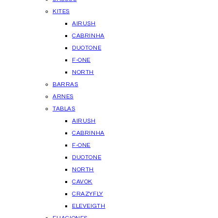
KITES
AIRUSH
CABRINHA
DUOTONE
F-ONE
NORTH
BARRAS
ARNES
TABLAS
AIRUSH
CABRINHA
F-ONE
DUOTONE
NORTH
CAVOK
CRAZYFLY
ELEVEIGTH