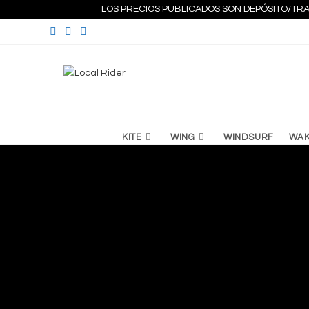
Ir
LOS PRECIOS PUBLICADOS SON DEPÓSITO/TRA
al
contenido
KITE
WING
WINDSURF
WA