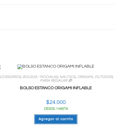
Seguinos En Redes
ACCESORIOS
,
BOLSOS / MOCHILAS
,
NAUTICA
,
ORIGAMI
,
OUTDOOR
,
Opens
Opens
PARA REGALAR 🎁
in
in
BOLSO ESTANCO ORIGAMI INFLABLE
a
a
new
new
$
24.000
tab
tab
DESDE / HASTA
Agregar al carrito