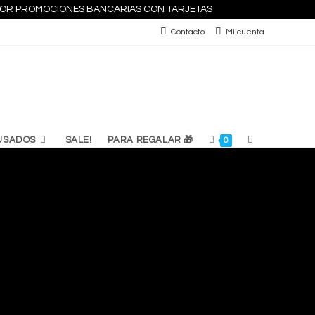
S POR PROMOCIONES BANCARIAS CON TARJETAS
Contacto
Mi cuenta
ALTERNAR
USADOS
SALE!
PARA REGALAR 🎁
0
BÚSQUEDA
DE
LA
WEB