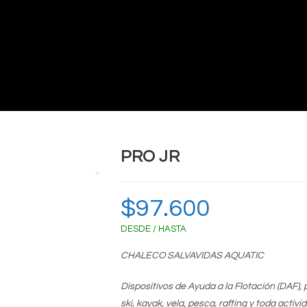
PRO JR
Zoom
$
97.600
DESDE / HASTA
CHALECO SALVAVIDAS AQUATIC
Dispositivos de Ayuda a la Flotación (DAF),
ski, kayak, vela, pesca, rafting y toda activi