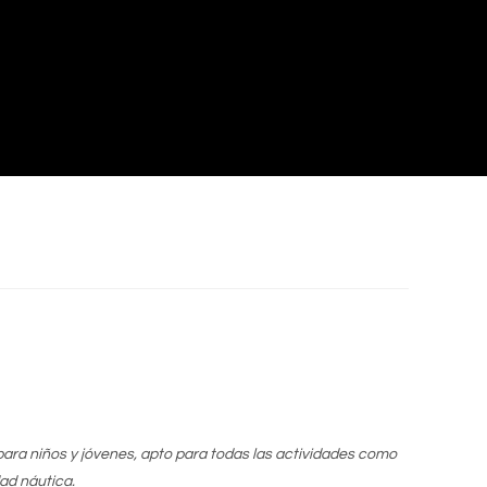
 para niños y jóvenes, apto para todas las actividades como
dad náutica.