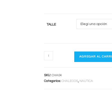
TALLE
PRO
AGREGAR AL CARR
JR
cantidad
SKU:
CHA04
Categorías:
CHALECOS
,
NAUTICA