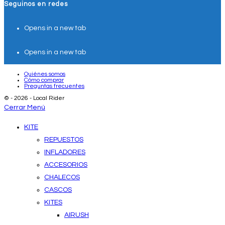
Seguinos en redes
Opens in a new tab
Opens in a new tab
Quiénes somos
Cómo comprar
Preguntas frecuentes
© - 2026 - Local Rider
Cerrar Menú
KITE
REPUESTOS
INFLADORES
ACCESORIOS
CHALECOS
CASCOS
KITES
AIRUSH