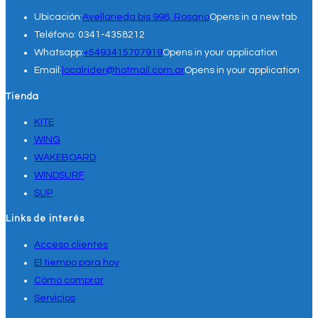
Ubicación:
Avellaneda bis 998, Rosario
Opens in a new tab
Teléfono:
0341-4358212
Whatsapp:
+5493415707919
Opens in your application
Email:
localrider@hotmail.com.ar
Opens in your application
Tienda
KITE
WING
WAKEBOARD
WINDSURF
SUP
Links de interés
Acceso clientes
El tiempo para hoy
Cómo comprar
Servicios