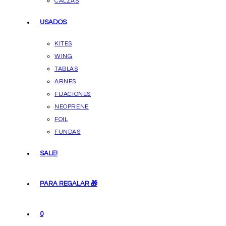
CALZAS
USADOS
KITES
WING
TABLAS
ARNES
FIJACIONES
NEOPRENE
FOIL
FUNDAS
SALE!
PARA REGALAR 🎁
0