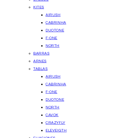
KITES
AIRUSH
CABRINHA
DUOTONE
F-ONE
NORTH
BARRAS
ARNES
TABLAS
AIRUSH
CABRINHA
F-ONE
DUOTONE
NORTH
CAVOK
CRAZYFLY
ELEVEIGTH