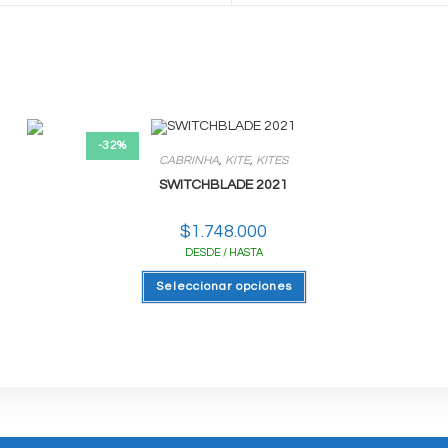
new
new
window
window
-32%
CABRINHA
,
KITE
,
KITES
SWITCHBLADE 2021
$
1.748.000
DESDE / HASTA
Este
Seleccionar opciones
producto
tiene
varias
variantes.
Las
opciones
se
pueden
elegir
en
la
página