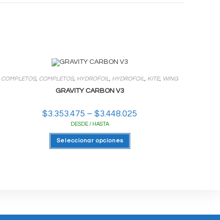
COMPLETOS
,
COMPLETOS
,
HYDROFOIL
,
HYDROFOIL
,
KITE
,
WING
GRAVITY CARBON V3
$
3.353.475
–
$
3.448.025
Rango
de
DESDE / HASTA
precios:
desde
Este
$3.353.475
Seleccionar opciones
producto
hasta
tiene
$3.448.025
varias
variantes.
Las
opciones
se
pueden
elegir
en
la
página