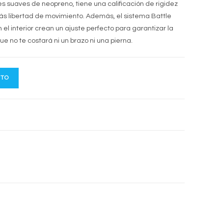
s suaves de neopreno, tiene una calificación de rigidez
y más libertad de movimiento. Además, el sistema Battle
 el interior crean un ajuste perfecto para garantizar la
e no te costará ni un brazo ni una pierna.
ITO