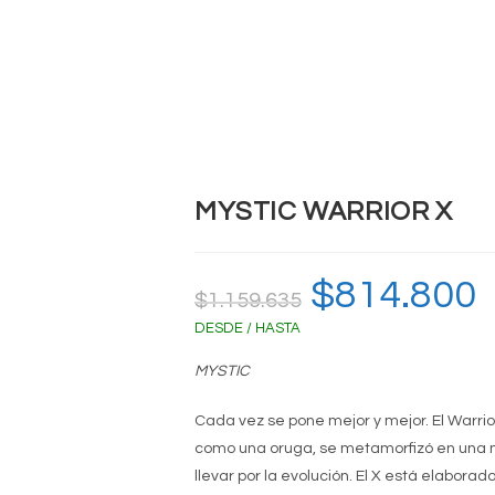
MYSTIC WARRIOR X
El
$
814.800
El
$
1.159.635
precio
pr
original
ac
DESDE / HASTA
era:
es
$1.159.635.
$8
MYSTIC
Cada vez se pone mejor y mejor. El Warri
como una oruga, se metamorfizó en una ma
llevar por la evolución. El X está elabora