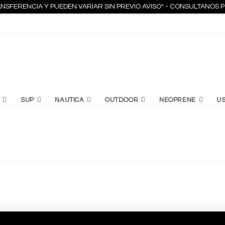
NSFERENCIA Y PUEDEN VARIAR SIN PREVIO AVISO* - CONSULTANO
SUP
NAUTICA
OUTDOOR
NEOPRENE
U