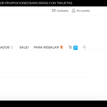
S POR PROMOCIONES BANCARIAS CON TARJETAS
Contacto
Mi cuenta
ALTERNAR
SADOS
SALE!
PARA REGALAR
0
BÚSQUEDA
DE
LA
WEB