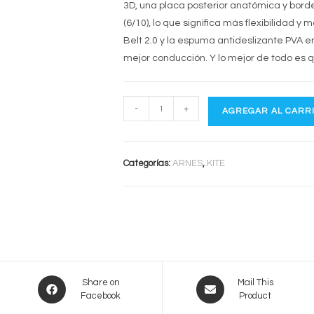
3D, una placa posterior anatómica y borde
(6/10), lo que significa más flexibilidad 
Belt 2.0 y la espuma antideslizante PVA en
mejor conducción. Y lo mejor de todo es qu
MYSTIC
-
+
AGREGAR AL CARR
WARRIOR
X
cantidad
Categorías:
ARNES
,
KITE
Opens
Opens
Share on
Mail This
Facebook
Product
in
in
a
a