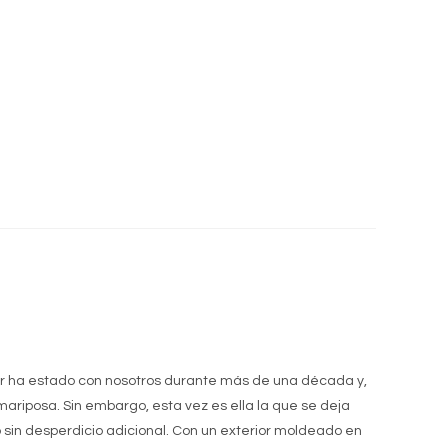
ecio
tual
:
14.800.
or ha estado con nosotros durante más de una década y,
riposa. Sin embargo, esta vez es ella la que se deja
do sin desperdicio adicional. Con un exterior moldeado en