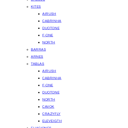
KITES
AIRUSH
CABRINHA
DUOTONE
F-ONE
NORTH
BARRAS
ARNES
TABLAS
AIRUSH
CABRINHA
F-ONE
DUOTONE
NORTH
CAVOK
CRAZYFLY
ELEVEIGTH