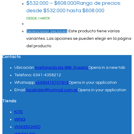
$
532.000
–
$
608.000
Rango de precios:
desde $532.000 hasta $608.000
DESDE / HASTA
Este producto tiene varias
Seleccionar opciones
variantes. Las opciones se pueden elegir en la página
del producto
Contacto
Ubicación:
Avellaneda bis 998, Rosario
Opens in a new tab
Teléfono:
0341-4358212
Whatsapp:
+5493415707919
Opens in your application
Email:
localrider@hotmail.com.ar
Opens in your application
Tienda
KITE
WING
WAKEBOARD