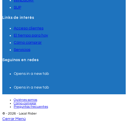
WINDSURF
SUP
Links de interés
Acceso clientes
El tiempo para hoy
Cómo comprar
Servicios
Seguinos en redes
Opens in a new tab
Opens in a new tab
Quiénes somos
Cómo comprar
Preguntas frecuentes
© - 2026 - Local Rider
Cerrar Menú