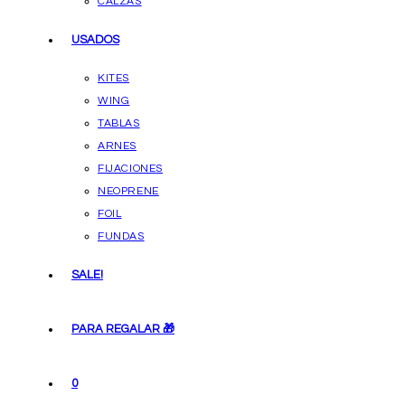
CALZAS
USADOS
KITES
WING
TABLAS
ARNES
FIJACIONES
NEOPRENE
FOIL
FUNDAS
SALE!
PARA REGALAR 🎁
0