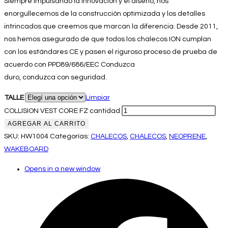
Siempre impulsando la innovación y el diseño, nos
enorgullecemos de la construcción optimizada y los detalles
intrincados que creemos que marcan la diferencia. Desde 2011,
nos hemos asegurado de que todos los chalecos ION cumplan
con los estándares CE y pasen el riguroso proceso de prueba de
acuerdo con PPD89/686/EEC Conduzca
duro, conduzca con seguridad.
TALLE
Limpiar
COLLISION VEST CORE FZ cantidad
AGREGAR AL CARRITO
SKU:
HW1004
Categorías:
CHALECOS
,
CHALECOS
,
NEOPRENE
,
WAKEBOARD
Opens in a new window