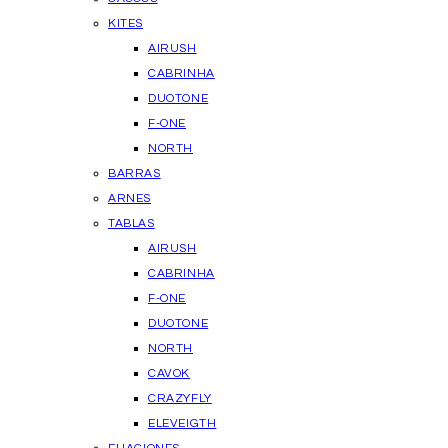
KITES
AIRUSH
CABRINHA
DUOTONE
F-ONE
NORTH
BARRAS
ARNES
TABLAS
AIRUSH
CABRINHA
F-ONE
DUOTONE
NORTH
CAVOK
CRAZYFLY
ELEVEIGTH