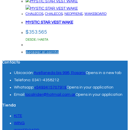
CHALECOS
,
CHALECOS
,
NEOPRENE
,
WAKEBOARD
MYSTIC STAR VEST WAKE
$
353.565
DESDE / HASTA
Agregar al carrito
Contacto
Ubicación:
Avellaneda bis 998, Rosario
Opens in a new tab
Teléfono:
0341-4358212
Whatsapp:
+5493415707919
Opens in your application
Email:
localrider@hotmail.com.ar
Opens in your application
Tienda
KITE
WING