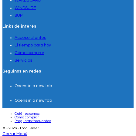
WAKEBOARD
WINDSURF
SUP
Links de interés
Acceso clientes
El tiempo para hoy
Cómo comprar
Servicios
Seguinos en redes
Opens in a new tab
Opens in a new tab
Quiénes somos
Cómo comprar
Preguntas frecuentes
© - 2026 - Local Rider
Cerrar Menú