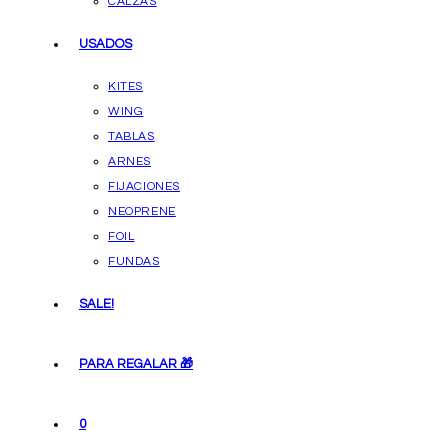
CALZAS
USADOS
KITES
WING
TABLAS
ARNES
FIJACIONES
NEOPRENE
FOIL
FUNDAS
SALE!
PARA REGALAR 🎁
0