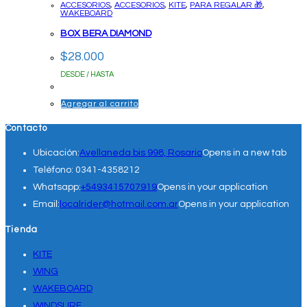
ACCESORIOS
,
ACCESORIOS
,
KITE
,
PARA REGALAR 🎁
,
WAKEBOARD
BOX BERA DIAMOND
$
28.000
DESDE / HASTA
Agregar al carrito
Contacto
Ubicación:
Avellaneda bis 998, Rosario
Opens in a new tab
Teléfono:
0341-4358212
Whatsapp:
+5493415707919
Opens in your application
Email:
localrider@hotmail.com.ar
Opens in your application
Tienda
KITE
WING
WAKEBOARD
WINDSURF