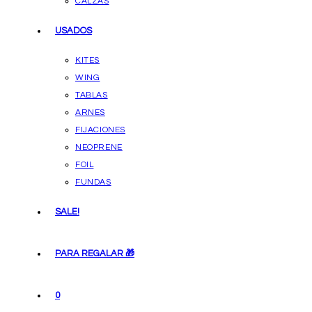
CALZAS
USADOS
KITES
WING
TABLAS
ARNES
FIJACIONES
NEOPRENE
FOIL
FUNDAS
SALE!
PARA REGALAR 🎁
0