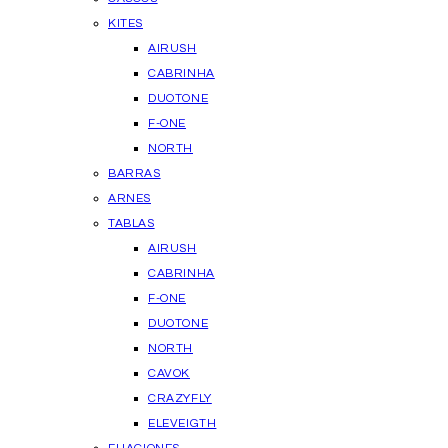
KITES
AIRUSH
CABRINHA
DUOTONE
F-ONE
NORTH
BARRAS
ARNES
TABLAS
AIRUSH
CABRINHA
F-ONE
DUOTONE
NORTH
CAVOK
CRAZYFLY
ELEVEIGTH