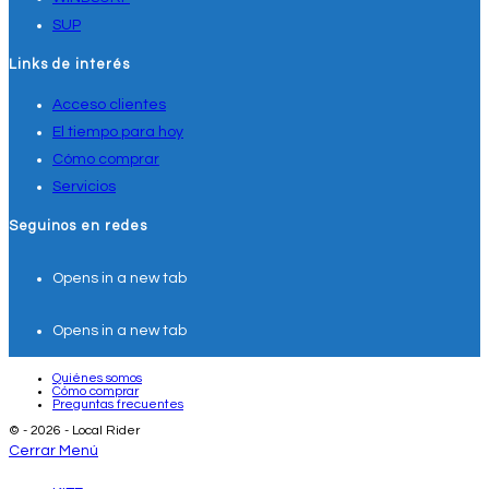
SUP
Links de interés
Acceso clientes
El tiempo para hoy
Cómo comprar
Servicios
Seguinos en redes
Opens in a new tab
Opens in a new tab
Quiénes somos
Cómo comprar
Preguntas frecuentes
© - 2026 - Local Rider
Cerrar Menú