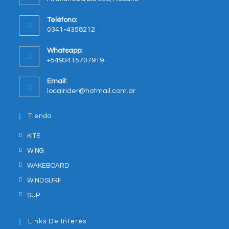
Opens
Teléfono:
in
0341-4358212
a
new
Whatsapp:
tab
+5493415707919
Opens
Email:
in
Opens
localrider@hotmail.com.ar
your
in
application
your
Tienda
application
KITE
WING
WAKEBOARD
WINDSURF
SUP
Links De Interés