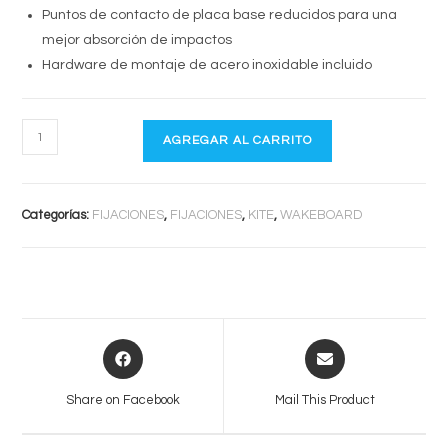
Puntos de contacto de placa base reducidos para una
mejor absorción de impactos
Hardware de montaje de acero inoxidable incluido
CORE
AGREGAR AL CARRITO
BOOT
BINDINGS
cantidad
Categorías:
FIJACIONES
,
FIJACIONES
,
KITE
,
WAKEBOARD
Opens
Opens
in
in
a
a
Share on Facebook
Mail This Product
new
new
window
window