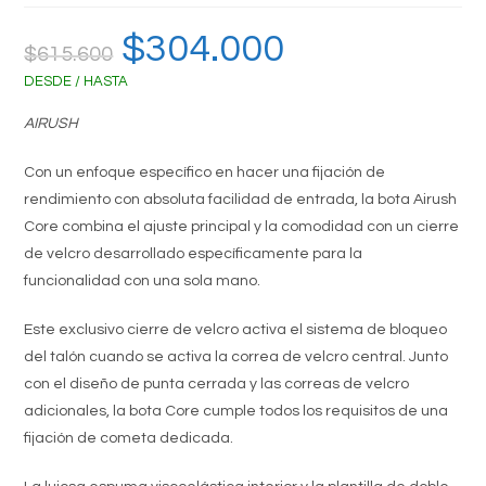
El
$
304.000
El
$
615.600
precio
precio
original
actual
DESDE / HASTA
era:
es:
$615.600.
$304.000.
AIRUSH
Con un enfoque específico en hacer una fijación de
rendimiento con absoluta facilidad de entrada, la bota Airush
Core combina el ajuste principal y la comodidad con un cierre
de velcro desarrollado específicamente para la
funcionalidad con una sola mano.
Este exclusivo cierre de velcro activa el sistema de bloqueo
del talón cuando se activa la correa de velcro central. Junto
con el diseño de punta cerrada y las correas de velcro
adicionales, la bota Core cumple todos los requisitos de una
fijación de cometa dedicada.