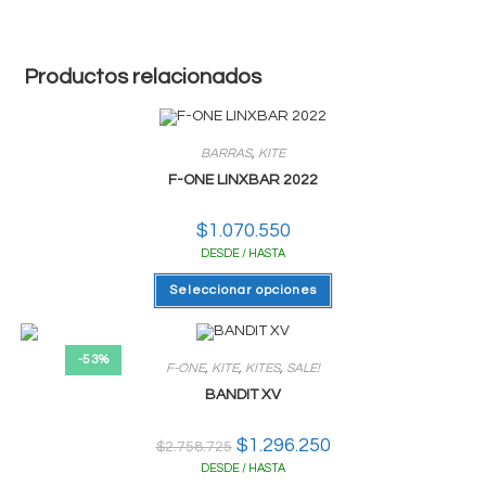
Productos relacionados
BARRAS
,
KITE
F-ONE LINXBAR 2022
$
1.070.550
DESDE / HASTA
Este
Seleccionar opciones
producto
tiene
varias
variantes.
Las
-53%
F-ONE
,
KITE
,
KITES
,
SALE!
opciones
se
BANDIT XV
pueden
elegir
en
El
$
1.296.250
El
la
$
2.758.725
precio
precio
página
DESDE / HASTA
original
actual
del