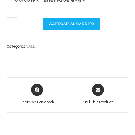
– El monopatín NO es resistente al agua.
MONOPATÍN
AGREGAR AL CARRITO
EWOL
PRO
cantidad
Categoría:
SALE!
Opens
Opens
in
in
a
a
Share on Facebook
Mail This Product
new
new
window
window