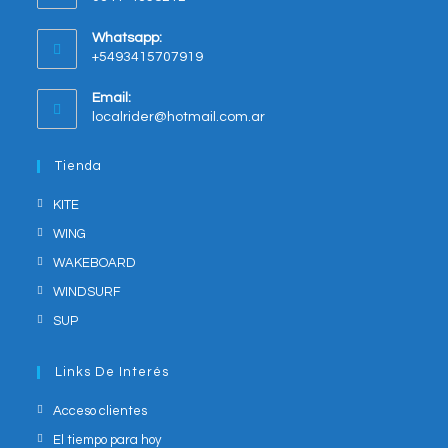
a
new
Whatsapp:
tab
+5493415707919
Opens
Email:
in
Opens
localrider@hotmail.com.ar
your
in
application
your
Tienda
application
KITE
WING
WAKEBOARD
WINDSURF
SUP
Links De Interés
Acceso clientes
El tiempo para hoy