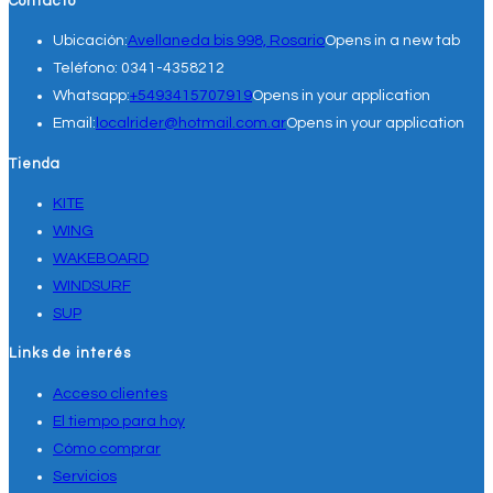
Contacto
Ubicación:
Avellaneda bis 998, Rosario
Opens in a new tab
Teléfono:
0341-4358212
Whatsapp:
+5493415707919
Opens in your application
Email:
localrider@hotmail.com.ar
Opens in your application
Tienda
KITE
WING
WAKEBOARD
WINDSURF
SUP
Links de interés
Acceso clientes
El tiempo para hoy
Cómo comprar
Servicios