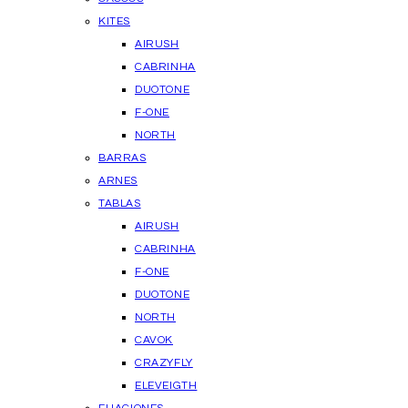
KITES
AIRUSH
CABRINHA
DUOTONE
F-ONE
NORTH
BARRAS
ARNES
TABLAS
AIRUSH
CABRINHA
F-ONE
DUOTONE
NORTH
CAVOK
CRAZYFLY
ELEVEIGTH