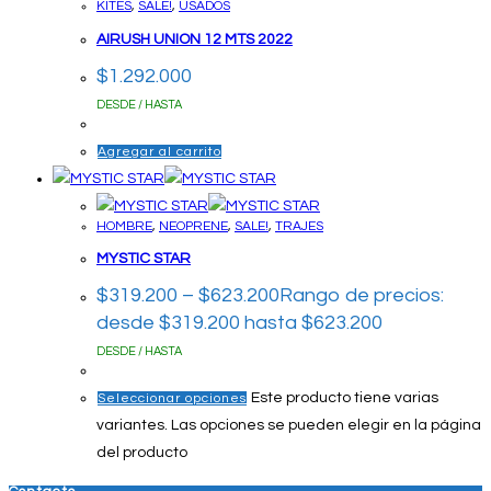
KITES
,
SALE!
,
USADOS
AIRUSH UNION 12 MTS 2022
$
1.292.000
DESDE / HASTA
Agregar al carrito
HOMBRE
,
NEOPRENE
,
SALE!
,
TRAJES
MYSTIC STAR
$
319.200
–
$
623.200
Rango de precios:
desde $319.200 hasta $623.200
DESDE / HASTA
Este producto tiene varias
Seleccionar opciones
variantes. Las opciones se pueden elegir en la página
del producto