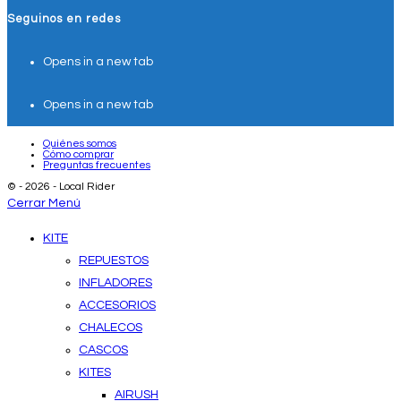
Seguinos en redes
Opens in a new tab
Opens in a new tab
Quiénes somos
Cómo comprar
Preguntas frecuentes
© - 2026 - Local Rider
Cerrar Menú
KITE
REPUESTOS
INFLADORES
ACCESORIOS
CHALECOS
CASCOS
KITES
AIRUSH