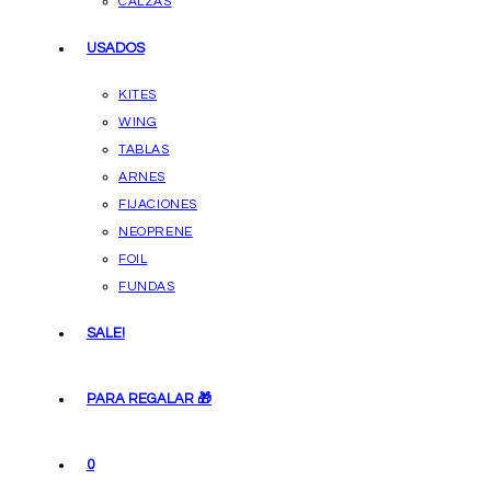
CALZAS
USADOS
KITES
WING
TABLAS
ARNES
FIJACIONES
NEOPRENE
FOIL
FUNDAS
SALE!
PARA REGALAR 🎁
0