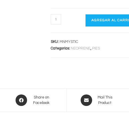
MEDIAS
AGREGAR AL CARR
NEO
MYSTIC
cantidad
SKU:
MNMYSTIC
Categorías:
NEOPRENE
,
PIES
Opens
Opens
Share on
Mail This
Facebook
Product
in
in
a
a
new
new
window
window
a
Links De Interés