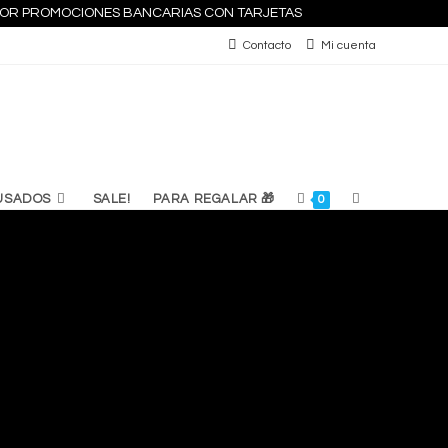
S POR PROMOCIONES BANCARIAS CON TARJETAS
Contacto
Mi cuenta
ALTERNAR
USADOS
SALE!
PARA REGALAR 🎁
0
BÚSQUEDA
DE
LA
WEB