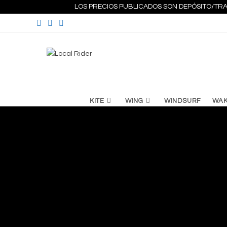
Ir
LOS PRECIOS PUBLICADOS SON DEPÓSITO/TRA
al
contenido
KITE
WING
WINDSURF
WA