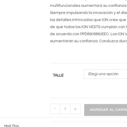
multifuncionales aumentará su confianza 
Siempre impulsando la innovación y el di
los detalles intrincados que ION cree qu
de que todos los ION VESTS cumplan con l
de acuerdo con PPD89/686/EEC. Los ION VE
aumentarán su confianza. Conduzca duro
Elegí una opción
TALLE
VECTOR
-
+
AGREGAR AL CARR
VEST
ELEMENT
Mail This