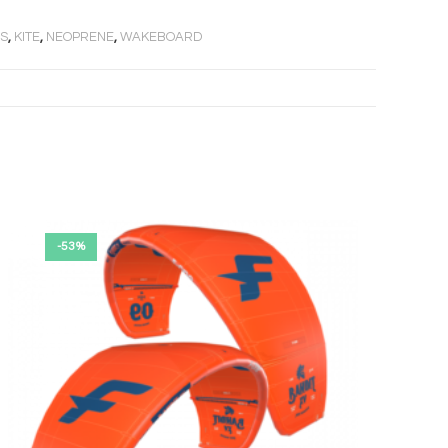
S
,
KITE
,
NEOPRENE
,
WAKEBOARD
-53%