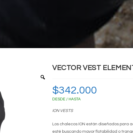
VECTOR VEST ELEMEN
Zoom
$
342.000
DESDE / HASTA
ION VESTS
Los chalecos ION están diseñados para a
esté buscando mayor flotabilidad o tran