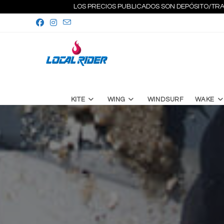
Ir
LOS PRECIOS PUBLICADOS SON DEPÓSITO/TRA
al
contenido
KITE
WING
WINDSURF
WAKE