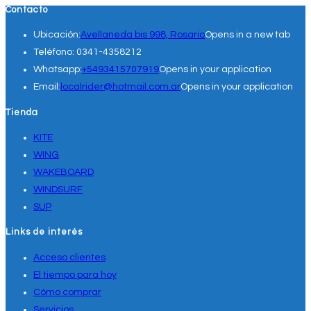
Contacto
Ubicación:
Avellaneda bis 998, Rosario
Opens in a new tab
Teléfono:
0341-4358212
Whatsapp:
+5493415707919
Opens in your application
Email:
localrider@hotmail.com.ar
Opens in your application
Tienda
KITE
WING
WAKEBOARD
WINDSURF
SUP
Links de interés
Acceso clientes
El tiempo para hoy
Cómo comprar
Servicios