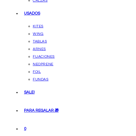
CALZAS
USADOS
KITES
WING
TABLAS
ARNES
FIJACIONES
NEOPRENE
FOIL
FUNDAS
SALE!
PARA REGALAR 🎁
0