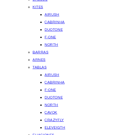
KITES
AIRUSH
CABRINHA
DUOTONE
F-ONE
NORTH
BARRAS
ARNES
TABLAS
AIRUSH
CABRINHA
F-ONE
DUOTONE
NORTH
CAVOK
CRAZYFLY
ELEVEIGTH