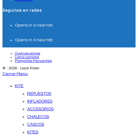
Seguinos en redes
Opens in a new tab
Opens in a new tab
Quiénes somos
Cómo comprar
Preguntas frecuentes
© - 2026 - Local Rider
Cerrar Menú
KITE
REPUESTOS
INFLADORES
ACCESORIOS
CHALECOS
CASCOS
KITES