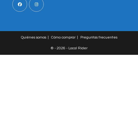
Opens
Opens
in
in
a
a
Quiénes somos
Cómo comprar
Preguntas frecuentes
new
new
tab
tab
© - 2026 - Local Rider