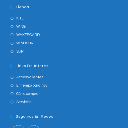
application
your
Tienda
application
KITE
WING
WAKEBOARD
WINDSURF
SUP
Links De Interés
Acceso clientes
El tiempo para hoy
Cómo comprar
Servicios
Seguinos En Redes