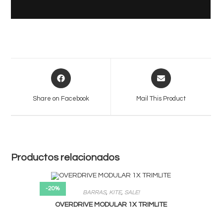
Opens
Opens
in
in
a
a
Share on Facebook
Mail This Product
new
new
window
window
Productos relacionados
-20%
BARRAS
,
KITE
,
SALE!
OVERDRIVE MODULAR 1X TRIMLITE