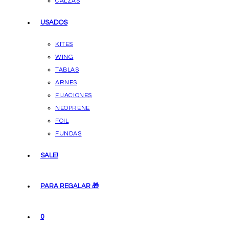
CALZAS
USADOS
KITES
WING
TABLAS
ARNES
FIJACIONES
NEOPRENE
FOIL
FUNDAS
SALE!
PARA REGALAR 🎁
0