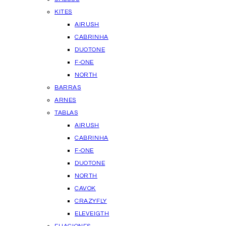
KITES
AIRUSH
CABRINHA
DUOTONE
F-ONE
NORTH
BARRAS
ARNES
TABLAS
AIRUSH
CABRINHA
F-ONE
DUOTONE
NORTH
CAVOK
CRAZYFLY
ELEVEIGTH