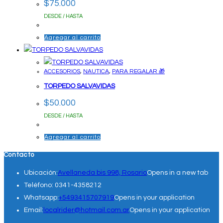
$
75.000
DESDE / HASTA
Agregar al carrito
ACCESORIOS
,
NAUTICA
,
PARA REGALAR 🎁
TORPEDO SALVAVIDAS
$
50.000
DESDE / HASTA
Agregar al carrito
Contacto
Ubicación:
Avellaneda bis 998, Rosario
Opens in a new tab
Teléfono:
0341-4358212
Whatsapp:
+5493415707919
Opens in your application
Email:
localrider@hotmail.com.ar
Opens in your application