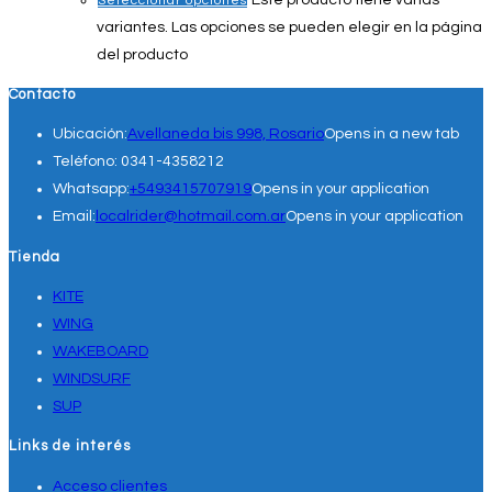
Seleccionar opciones
variantes. Las opciones se pueden elegir en la página
del producto
Contacto
Ubicación:
Avellaneda bis 998, Rosario
Opens in a new tab
Teléfono:
0341-4358212
Whatsapp:
+5493415707919
Opens in your application
Email:
localrider@hotmail.com.ar
Opens in your application
Tienda
KITE
WING
WAKEBOARD
WINDSURF
SUP
Links de interés
Acceso clientes