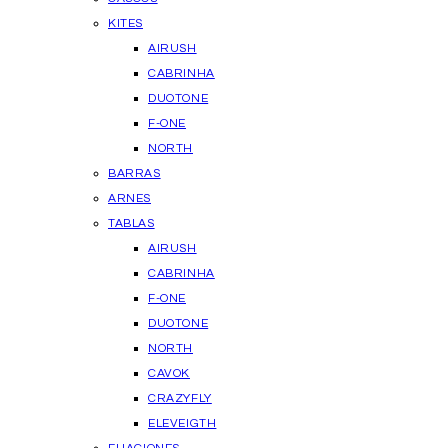
KITES
AIRUSH
CABRINHA
DUOTONE
F-ONE
NORTH
BARRAS
ARNES
TABLAS
AIRUSH
CABRINHA
F-ONE
DUOTONE
NORTH
CAVOK
CRAZYFLY
ELEVEIGTH