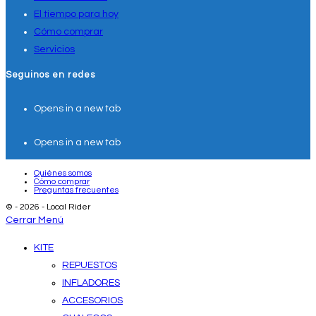
El tiempo para hoy
Cómo comprar
Servicios
Seguinos en redes
Opens in a new tab
Opens in a new tab
Quiénes somos
Cómo comprar
Preguntas frecuentes
© - 2026 - Local Rider
Cerrar Menú
KITE
REPUESTOS
INFLADORES
ACCESORIOS