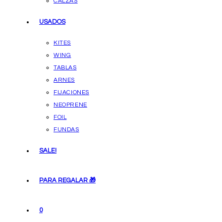
CALZAS
USADOS
KITES
WING
TABLAS
ARNES
FIJACIONES
NEOPRENE
FOIL
FUNDAS
SALE!
PARA REGALAR 🎁
0