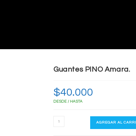
Guantes PINO Amara.
$
40.000
DESDE / HASTA
Guantes
AGREGAR AL CARR
PINO
Amara.