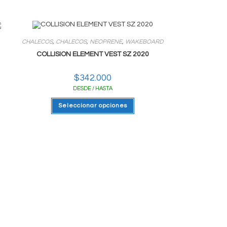
CHALECOS
,
CHALECOS
,
NEOPRENE
,
WAKEBOARD
COLLISION ELEMENT VEST SZ 2020
$
342.000
DESDE / HASTA
Este
Seleccionar opciones
producto
tiene
varias
variantes.
Las
opciones
se
pueden
Seguinos En Redes
elegir
en
la
página
del
producto
Opens
Opens
in
in