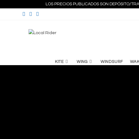
Ir
LOS PRECIOS PUBLICADOS SON DEPÓSITO/TRA
al
contenido
KITE
WING
WINDSURF
WA