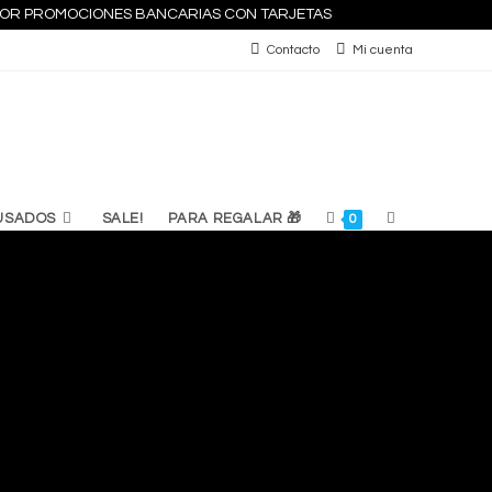
S POR PROMOCIONES BANCARIAS CON TARJETAS
Contacto
Mi cuenta
ALTERNAR
USADOS
SALE!
PARA REGALAR 🎁
0
BÚSQUEDA
DE
LA
WEB