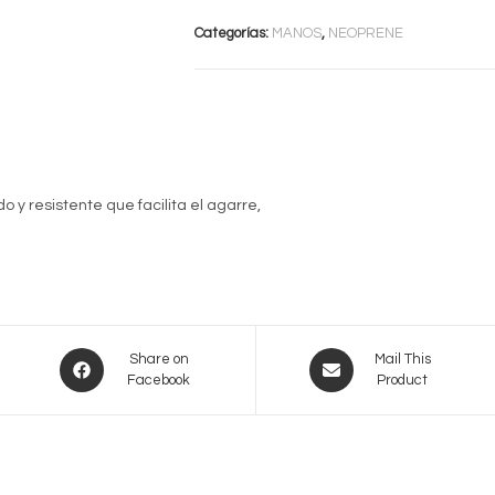
cantidad
Categorías:
MANOS
,
NEOPRENE
 y resistente que facilita el agarre,
Opens
Opens
Share on
Mail This
Facebook
Product
in
in
a
a
new
new
window
window