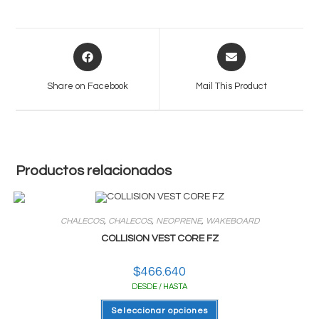
Opens
Opens
in
in
a
a
Share on Facebook
Mail This Product
new
new
window
window
Productos relacionados
CHALECOS
,
CHALECOS
,
NEOPRENE
,
WAKEBOARD
COLLISION VEST CORE FZ
$
466.640
DESDE / HASTA
Este
Seleccionar opciones
producto