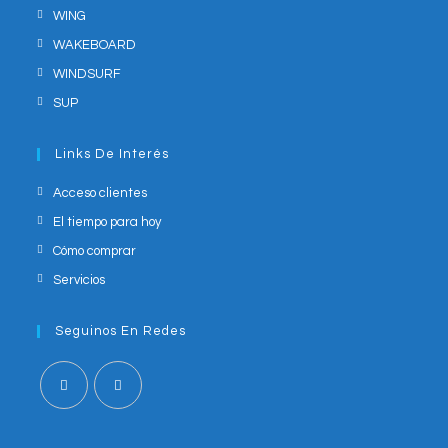
WING
WAKEBOARD
WINDSURF
SUP
Links De Interés
Acceso clientes
El tiempo para hoy
Cómo comprar
Servicios
Seguinos En Redes
Opens
Opens
in
in