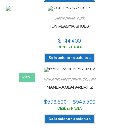
tiene
varias
variantes.
Las
NEOPRENE
,
PIES
opciones
se
ION PLASMA SHOES
pueden
elegir
en
$
144.400
la
página
DESDE / HASTA
del
producto
Este
Seleccionar opciones
producto
tiene
varias
variantes.
Las
-30%
HOMBRE
,
NEOPRENE
,
TRAJES
opciones
se
MANERA SEAFARER FZ
pueden
elegir
en
$
579.500
–
$
945.500
Rango
la
de
página
DESDE / HASTA
precios:
del
desde
producto
Este
$579.500
Seleccionar opciones
producto
hasta
tiene
$945.500
varias
variantes.
Las