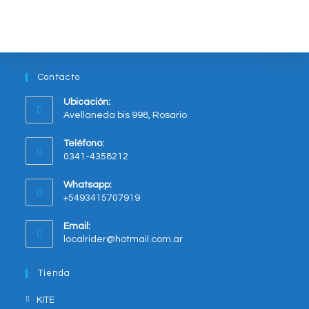
opciones
se
pueden
elegir
en
la
página
del
Contacto
producto
Ubicación:
Avellaneda bis 998, Rosario
Opens
Teléfono:
in
0341-4358212
a
new
Whatsapp:
tab
+5493415707919
Opens
Email:
in
Opens
localrider@hotmail.com.ar
your
in
application
your
Tienda
application
KITE