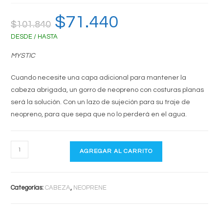
El
$
71.440
El
$
101.840
precio
precio
original
actual
DESDE / HASTA
era:
es:
$101.840.
$71.440.
MYSTIC
Cuando necesite una capa adicional para mantener la
cabeza abrigada, un gorro de neopreno con costuras planas
será la solución. Con un lazo de sujeción para su traje de
neopreno, para que sepa que no lo perderá en el agua.
GORRO
AGREGAR AL CARRITO
NEO
MYSTIC
cantidad
Categorías:
CABEZA
,
NEOPRENE