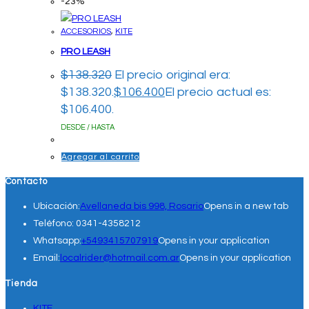
-23%
ACCESORIOS
,
KITE
PRO LEASH
$
138.320
El precio original era:
$138.320.
$
106.400
El precio actual es:
$106.400.
DESDE / HASTA
Agregar al carrito
Contacto
Ubicación:
Avellaneda bis 998, Rosario
Opens in a new tab
Teléfono:
0341-4358212
Whatsapp:
+5493415707919
Opens in your application
Email:
localrider@hotmail.com.ar
Opens in your application
Tienda
KITE