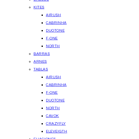
KITES
AIRUSH
CABRINHA
DUOTONE
F-ONE
NORTH
BARRAS
ARNES
TABLAS
AIRUSH
CABRINHA
F-ONE
DUOTONE
NORTH
CAVOK
CRAZYFLY
ELEVEIGTH