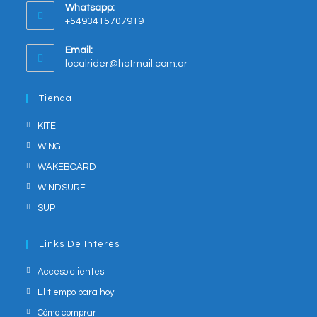
new
Whatsapp:
tab
+5493415707919
Opens
Email:
in
Opens
localrider@hotmail.com.ar
your
in
application
your
Tienda
application
KITE
WING
WAKEBOARD
WINDSURF
SUP
Links De Interés
Acceso clientes
El tiempo para hoy
Cómo comprar