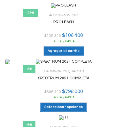
-23%
ACCESORIOS
,
KITE
PRO LEASH
El
$
106.400
El
$
138.320
precio
precio
DESDE / HASTA
original
actual
era:
es:
$138.320.
$106.400.
Agregar al carrito
-8%
CABRINHA
,
KITE
,
TABLAS
SPECTRUM 2021 COMPLETA
El
$
798.000
El
$
866.400
precio
precio
DESDE / HASTA
original
actual
era:
es:
Este
$866.400.
$798.000.
Seleccionar opciones
producto
tiene
varias
variantes.
Las
-6%