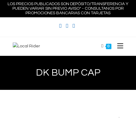
Ir
LOS PRECIOS PUBLICADOS SON DEPÓSITO/TRANSFERENCIA Y
PUEDEN VARIAR SIN PREVIO AVISO* - CONSULTANOS POR
al
PROMOCIONES BANCARIAS CON TARJETAS
contenido
0
DK BUMP CAP
Zoom