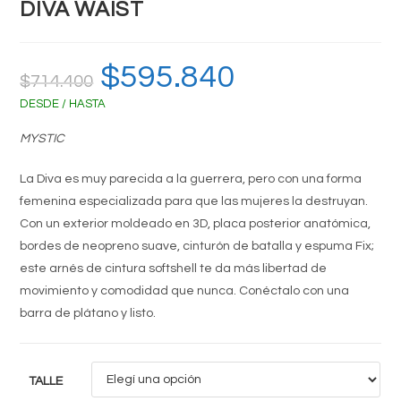
DIVA WAIST
El
$
595.840
El
$
714.400
precio
precio
original
actual
DESDE / HASTA
era:
es:
$714.400.
$595.840.
MYSTIC
La Diva es muy parecida a la guerrera, pero con una forma
femenina especializada para que las mujeres la destruyan.
Con un exterior moldeado en 3D, placa posterior anatómica,
bordes de neopreno suave, cinturón de batalla y espuma Fix;
este arnés de cintura softshell te da más libertad de
movimiento y comodidad que nunca. Conéctalo con una
barra de plátano y listo.
TALLE