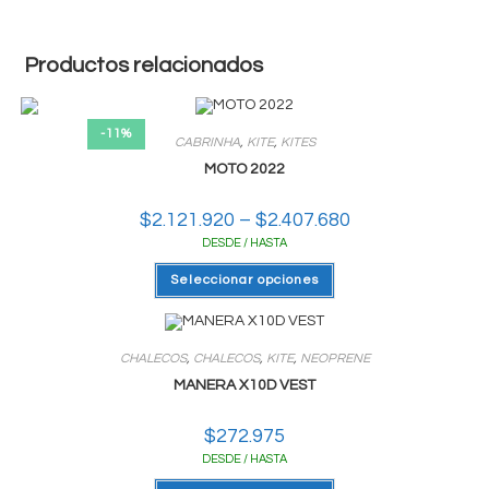
Productos relacionados
-11%
CABRINHA
,
KITE
,
KITES
MOTO 2022
$
2.121.920
–
$
2.407.680
Rango
de
DESDE / HASTA
precios:
desde
Este
$2.121.920
Seleccionar opciones
producto
hasta
tiene
$2.407.680
varias
variantes.
Las
CHALECOS
,
CHALECOS
,
KITE
,
NEOPRENE
opciones
se
MANERA X10D VEST
pueden
elegir
en
$
272.975
la
página
DESDE / HASTA
del
producto
Este