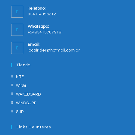
Opens
Teléfono:
in
0341-4358212
a
new
Whatsapp:
tab
+5493415707919
Opens
Email:
in
Opens
localrider@hotmail.com.ar
your
in
application
your
Tienda
application
KITE
WING
WAKEBOARD
WINDSURF
SUP
Links De Interés