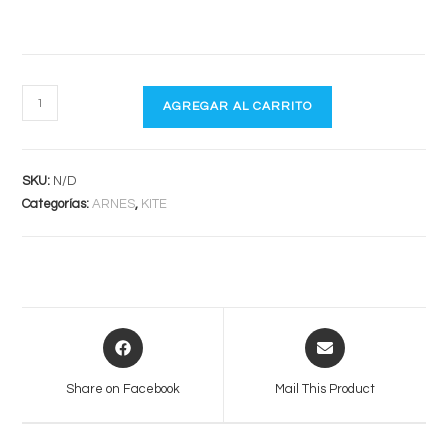
DIVA
AGREGAR AL CARRITO
WAIST
cantidad
SKU:
N/D
Categorías:
ARNES
,
KITE
Opens
Opens
in
in
a
a
Share on Facebook
Mail This Product
new
new
window
window