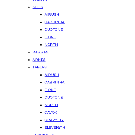
KITES
AIRUSH
CABRINHA
DUOTONE
F-ONE
NORTH
BARRAS
ARNES
TABLAS
AIRUSH
CABRINHA
F-ONE
DUOTONE
NORTH
CAVOK
CRAZYFLY
ELEVEIGTH