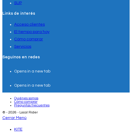
SUP
Links de interés
Acceso clientes
El tiempo para hoy
Cómo comprar
Servicios
Seguinos en redes
Opens in a new tab
Opens in a new tab
Quiénes somos
Cómo comprar
Preguntas frecuentes
© - 2026 - Local Rider
Cerrar Menú
KITE