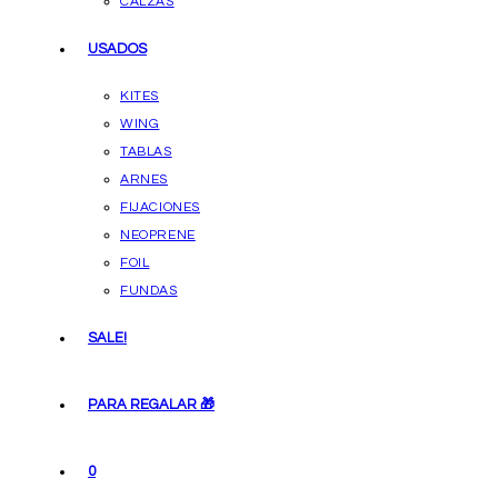
CALZAS
USADOS
KITES
WING
TABLAS
ARNES
FIJACIONES
NEOPRENE
FOIL
FUNDAS
SALE!
PARA REGALAR 🎁
0