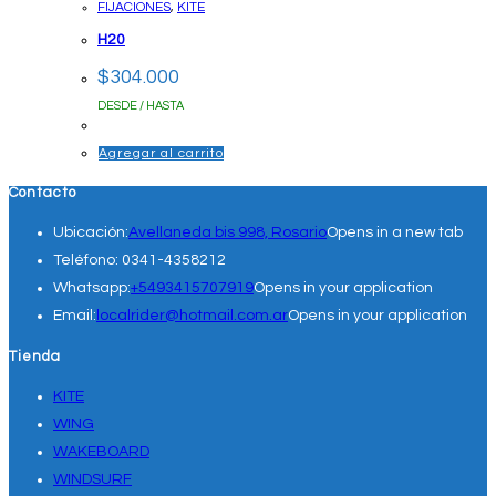
FIJACIONES
,
KITE
H20
$
304.000
DESDE / HASTA
Agregar al carrito
Contacto
Ubicación:
Avellaneda bis 998, Rosario
Opens in a new tab
Teléfono:
0341-4358212
Whatsapp:
+5493415707919
Opens in your application
Email:
localrider@hotmail.com.ar
Opens in your application
Tienda
KITE
WING
WAKEBOARD
WINDSURF