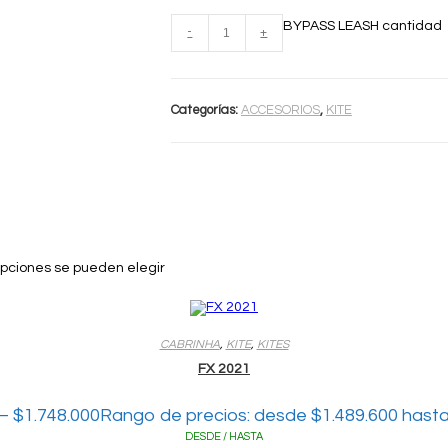
BYPASS LEASH cantidad
-
+
Categorías:
ACCESORIOS
,
KITE
 opciones se pueden elegir
CABRINHA
,
KITE
,
KITES
FX 2021
–
$
1.748.000
Rango de precios: desde $1.489.600 hasta
DESDE / HASTA