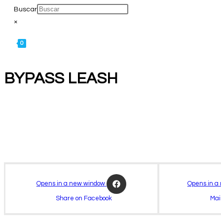
Buscar
×
0
BYPASS LEASH
om
Opens in a new window
Opens in a
Share on Facebook
Mai