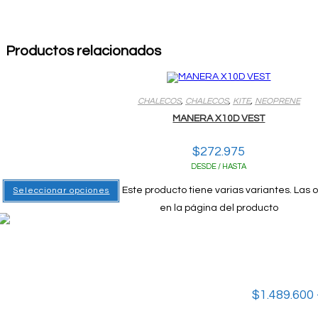
Productos relacionados
CHALECOS
,
CHALECOS
,
KITE
,
NEOPRENE
MANERA X10D VEST
$
272.975
DESDE / HASTA
Este producto tiene varias variantes. Las
Seleccionar opciones
en la página del producto
$
1.489.600