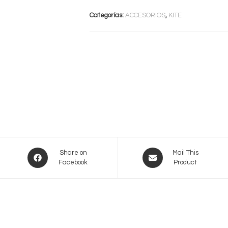
Categorías:
ACCESORIOS
,
KITE
Opens
Opens
Share on
Mail This
Facebook
Product
in
in
a
a
new
new
window
window
a
Links De Interés