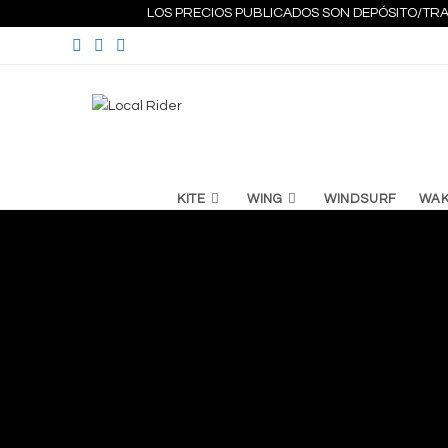
Ir
LOS PRECIOS PUBLICADOS SON DEPÓSITO/TRA
al
contenido
KITE
WING
WINDSURF
WA