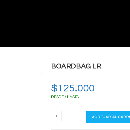
BOARDBAG LR
Zoom
$
125.000
DESDE / HASTA
BOARDBAG
AGREGAR AL CARR
LR
cantidad