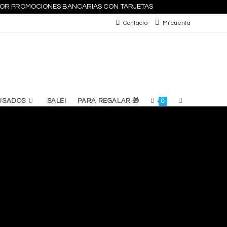
S POR PROMOCIONES BANCARIAS CON TARJETAS
Contacto
Mi cuenta
ALTERNAR
USADOS
SALE!
PARA REGALAR 🎁
0
BÚSQUEDA
DE
LA
WEB