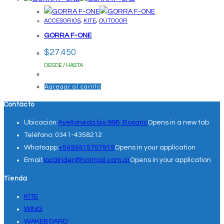
ACCESORIOS
,
KITE
,
OUTDOOR
GORRA F-ONE
$
27.450
DESDE / HASTA
Agregar al carrito
Contacto
Ubicación:
Avellaneda bis 998, Rosario
Opens in a new tab
Teléfono:
0341-4358212
Whatsapp:
+5493415707919
Opens in your application
Email:
localrider@hotmail.com.ar
Opens in your application
Tienda
KITE
WING
WAKEBOARD