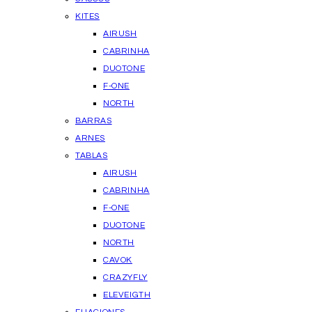
KITES
AIRUSH
CABRINHA
DUOTONE
F-ONE
NORTH
BARRAS
ARNES
TABLAS
AIRUSH
CABRINHA
F-ONE
DUOTONE
NORTH
CAVOK
CRAZYFLY
ELEVEIGTH