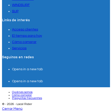
WINDSURF
SUP
Links de interés
Acceso clientes
El tiempo para hoy
Cómo comprar
Servicios
Seguinos en redes
Opens in a new tab
Opens in a new tab
Quiénes somos
Cómo comprar
Preguntas frecuentes
© - 2026 - Local Rider
Cerrar Menú