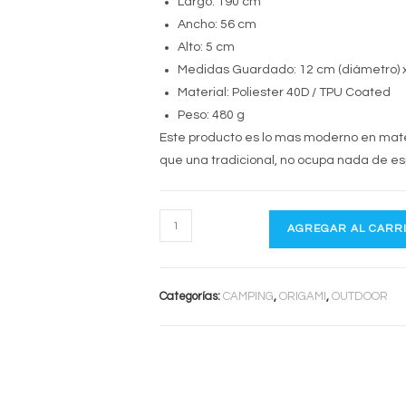
Largo: 190 cm
Ancho: 56 cm
Alto: 5 cm
Medidas Guardado: 12 cm (diámetro) x
Material: Poliester 40D / TPU Coated
Peso: 480 g
Este producto es lo mas moderno en mate
que una tradicional, no ocupa nada de espa
AISLANTE
AGREGAR AL CARR
ULTRALIGHT
ORIGAMI
1.1
Categorías:
CAMPING
,
ORIGAMI
,
OUTDOOR
cantidad