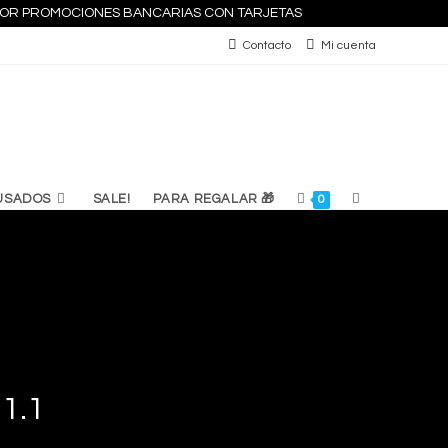
S POR PROMOCIONES BANCARIAS CON TARJETAS
Contacto
Mi cuenta
ALTERNAR
USADOS
SALE!
PARA REGALAR 🎁
0
BÚSQUEDA
DE
LA
1.1
WEB