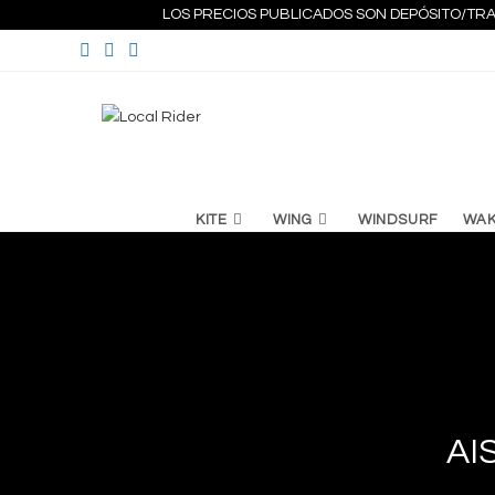
Ir
LOS PRECIOS PUBLICADOS SON DEPÓSITO/TRA
al
contenido
KITE
WING
WINDSURF
WA
AI