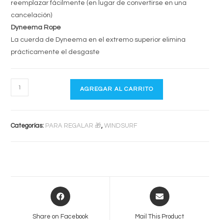
reemplazar fácilmente (en lugar de convertirse en una
cancelación)
Dyneema Rope
La cuerda de Dyneema en el extremo superior elimina
prácticamente el desgaste
DRIZA
AGREGAR AL CARRITO
DUOTONE
cantidad
Categorías:
PARA REGALAR 🎁
,
WINDSURF
Opens
Opens
in
in
a
a
Share on Facebook
Mail This Product