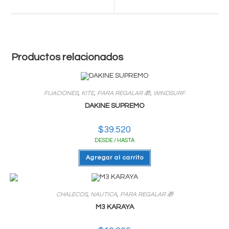
new
new
window
window
Productos relacionados
FIJACIONES
,
KITE
,
PARA REGALAR 🎁
,
WINDSURF
DAKINE SUPREMO
$
39.520
DESDE / HASTA
Agregar al carrito
CHALECOS
,
NAUTICA
,
PARA REGALAR 🎁
M3 KARAYA