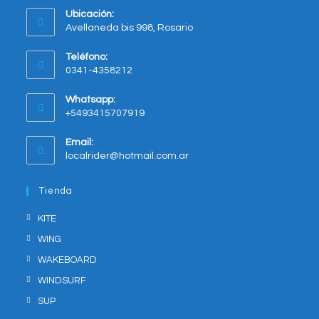
Ubicación:
Avellaneda bis 998, Rosario
Opens
Teléfono:
in
0341-4358212
a
new
Whatsapp:
tab
+5493415707919
Opens
Email:
in
Opens
localrider@hotmail.com.ar
your
in
application
your
Tienda
application
KITE
WING
WAKEBOARD
WINDSURF
SUP