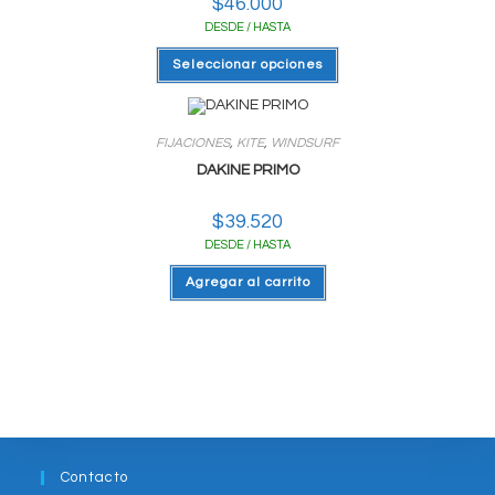
$
46.000
DESDE / HASTA
Este
Seleccionar opciones
producto
tiene
varias
variantes.
Las
FIJACIONES
,
KITE
,
WINDSURF
opciones
se
DAKINE PRIMO
pueden
elegir
en
$
39.520
la
página
DESDE / HASTA
del
producto
Agregar al carrito
Contacto