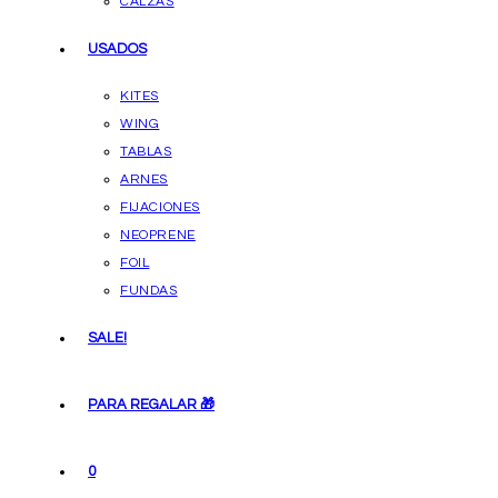
CALZAS
USADOS
KITES
WING
TABLAS
ARNES
FIJACIONES
NEOPRENE
FOIL
FUNDAS
SALE!
PARA REGALAR 🎁
0