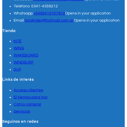
Teléfono:
0341-4358212
Whatsapp:
+5493415707919
Opens in your application
Email:
localrider@hotmail.com.ar
Opens in your application
Tienda
KITE
WING
WAKEBOARD
WINDSURF
SUP
Links de interés
Acceso clientes
El tiempo para hoy
Cómo comprar
Servicios
Seguinos en redes