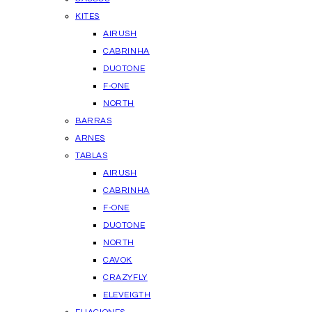
KITES
AIRUSH
CABRINHA
DUOTONE
F-ONE
NORTH
BARRAS
ARNES
TABLAS
AIRUSH
CABRINHA
F-ONE
DUOTONE
NORTH
CAVOK
CRAZYFLY
ELEVEIGTH