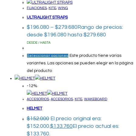
FIJACIONES
,
KITE
,
WING
ULTRALIGHT STRAPS
$
196.080
–
$
279.680
Rango de precios:
desde $196.080 hasta $279.680
DESDE / HASTA
Este producto tiene varias
Seleccionar opciones
variantes. Las opciones se pueden elegir en la página
del producto
-12%
ACCESORIOS
,
ACCESORIOS
,
KITE
,
WAKEBOARD
HELMET
$
152.000
El precio original era:
$152.000.
$
133.760
El precio actual es:
$133.760.