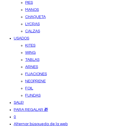
PIES
MANOS
CHAQUETA
LYCRAS
CALZAS
USADOS
KITES
WING
TABLAS
ARNES
FIJACIONES
NEOPRENE
FOIL
FUNDAS
SALE!
PARA REGALAR 🎁
0
Alternar búsqueda de la web