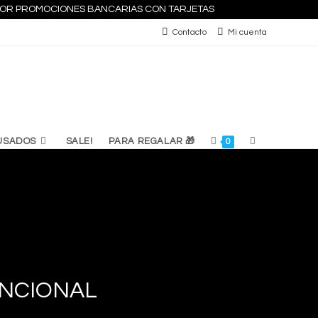
S POR PROMOCIONES BANCARIAS CON TARJETAS
Contacto
Mi cuenta
ALTERNAR
USADOS
SALE!
PARA REGALAR 🎁
0
BÚSQUEDA
DE
LA
UNCIONAL
WEB