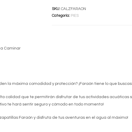
MULTIFUNCIONAL
SKU:
CALZFARAON
cantidad
Categoría:
PIES
gua Caminar
den la máxima comodidad y protección? ¡Faraón tiene lo que buscas
a calidad que te permitirán disfrutar de tus actividades acuáticas si
tivo te hará sentir seguro y cómodo en todo momento!
apatillas Faraón y disfruta de tus aventuras en el agua al máximo!