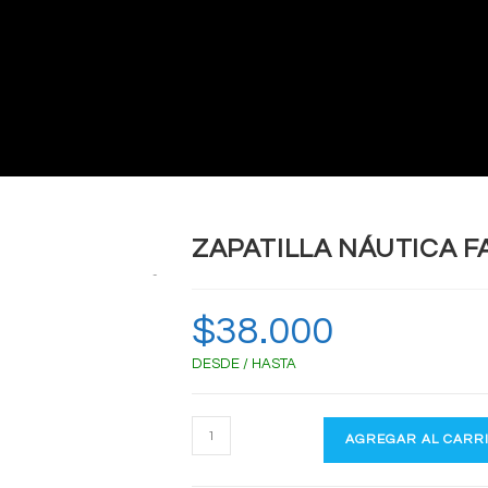
ZAPATILLA NÁUTICA 
Zoom
$
38.000
DESDE / HASTA
ZAPATILLA
AGREGAR AL CARR
NÁUTICA
FARAÓN