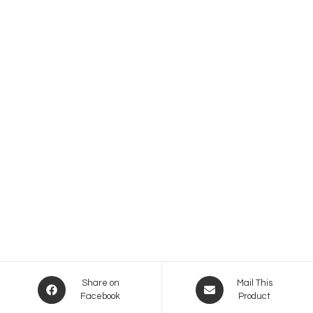
Opens
Opens
Share on
Mail This
Facebook
Product
in
in
a
a