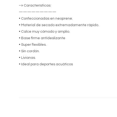
–» Características:
—————————
• Confeccionadas en neoprene.
• Material de secado extremadamente rápido.
• Calce muy cómodo y amplio.
• Base firme antideslizante
• Super flexibles.
• Sin cordón.
• Livianas.
• Ideal para deportes acuáticos