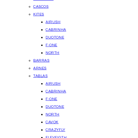
CASCOS
KITES
AIRUSH
CABRINHA
DUOTONE
F-ONE
NORTH
BARRAS
ARNES
TABLAS
AIRUSH
CABRINHA
F-ONE
DUOTONE
NORTH
CAVOK
CRAZYFLY
ELEVEIGTH