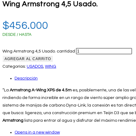
Wing Armstrong 4,5 Usado.
$
456.000
DESDE / HASTA
Wing Armstrong 4,5 Usado. cantidad
AGREGAR AL CARRITO
Categorías:
USADOS
,
WING
Descripción
“La
Armstrong A-Wing XPS de 4.5m
es, posiblemente, una de las vel
rindiendo de forma increíble en un rango de viento súper amplio gra
sistema de manijas de carbono Dyna-Link; la conexión es tan directa
que busca: ligereza, una construcción premium en Teijin D3 que se b
Armstrong
lista para entrar al agua y disfrutar del máximo rendimien
Opens in a new window