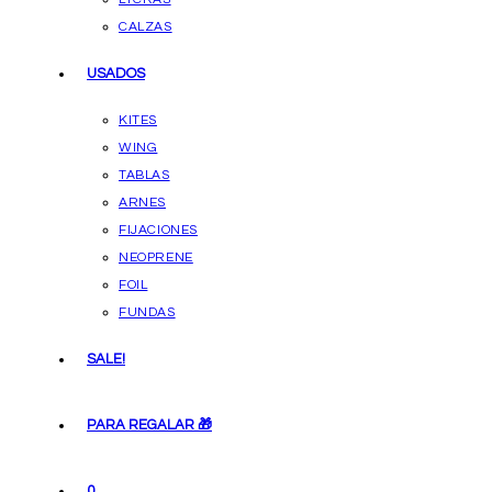
CALZAS
USADOS
KITES
WING
TABLAS
ARNES
FIJACIONES
NEOPRENE
FOIL
FUNDAS
SALE!
PARA REGALAR 🎁
0