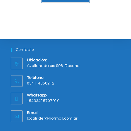
tiene
varias
variantes.
Las
opciones
se
pueden
elegir
en
la
página
del
Contacto
producto
Ubicación:
Avellaneda bis 998, Rosario
Opens
Teléfono:
in
0341-4358212
a
new
Whatsapp:
tab
+5493415707919
Opens
Email:
in
Opens
localrider@hotmail.com.ar
your
in
application
your