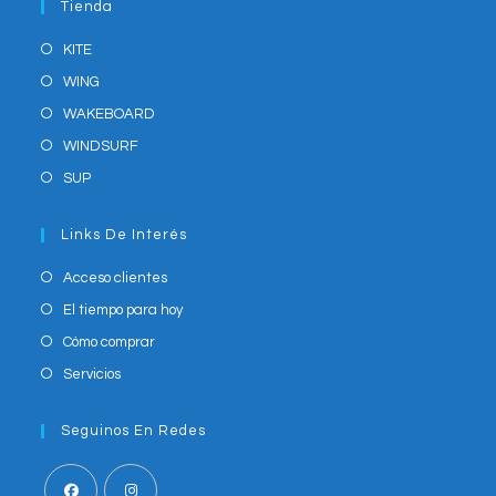
Tienda
application
KITE
WING
WAKEBOARD
WINDSURF
SUP
Links De Interés
Acceso clientes
El tiempo para hoy
Cómo comprar
Servicios
Seguinos En Redes