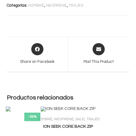
cantidad
Categorías:
HOMBRE
,
NEOPRENE
,
TRAJES
Opens
Opens
in
in
a
a
Share on Facebook
Mail This Product
new
new
window
window
Productos relacionados
-36%
HOMBRE
,
NEOPRENE
,
SALE!
,
TRAJES
ION SEEK CORE BACK ZIP