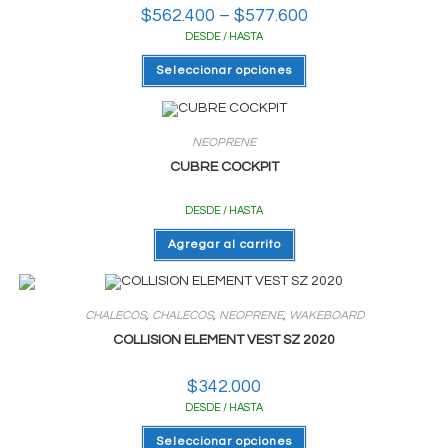
$
562.400
–
$
577.600
Rango
de
DESDE / HASTA
precios:
desde
Este
$562.400
Seleccionar opciones
producto
hasta
tiene
$577.600
varias
variantes.
Las
NEOPRENE
opciones
se
CUBRE COCKPIT
pueden
elegir
en
DESDE / HASTA
la
página
del
Agregar al carrito
producto
CHALECOS
,
CHALECOS
,
NEOPRENE
,
WAKEBOARD
COLLISION ELEMENT VEST SZ 2020
$
342.000
DESDE / HASTA
Este
Seleccionar opciones
producto