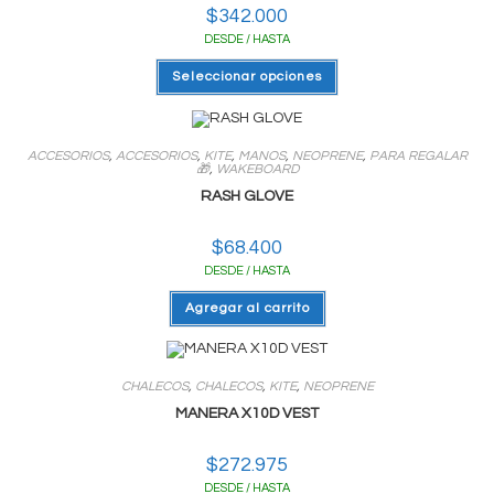
$
342.000
DESDE / HASTA
Este
Seleccionar opciones
producto
tiene
varias
variantes.
Las
ACCESORIOS
,
ACCESORIOS
,
KITE
,
MANOS
,
NEOPRENE
,
PARA REGALAR
opciones
🎁
,
WAKEBOARD
se
pueden
RASH GLOVE
elegir
en
la
$
68.400
página
del
DESDE / HASTA
producto
Agregar al carrito
CHALECOS
,
CHALECOS
,
KITE
,
NEOPRENE
MANERA X10D VEST
$
272.975
DESDE / HASTA