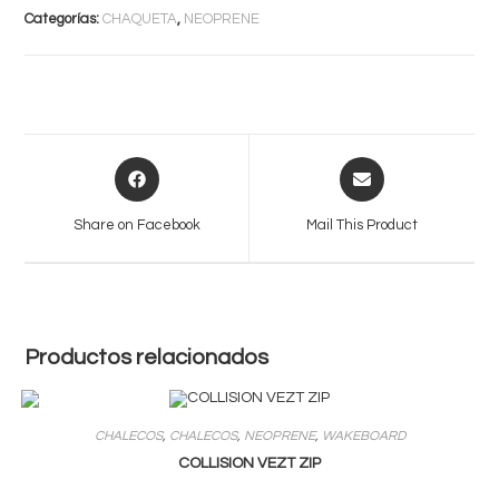
Categorías:
CHAQUETA
,
NEOPRENE
Opens
Opens
in
in
a
a
Share on Facebook
Mail This Product
new
new
window
window
Productos relacionados
CHALECOS
,
CHALECOS
,
NEOPRENE
,
WAKEBOARD
COLLISION VEZT ZIP