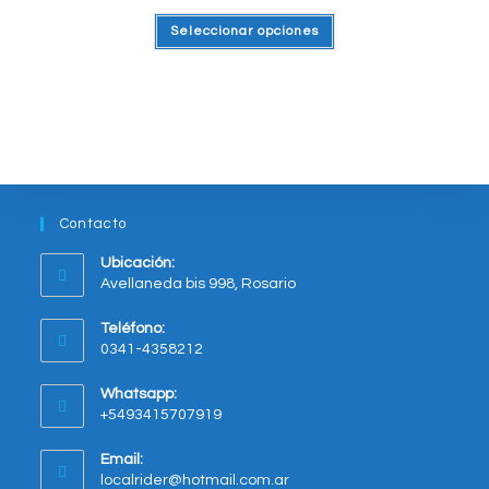
Este
Seleccionar opciones
producto
tiene
varias
variantes.
Las
opciones
se
pueden
elegir
en
la
página
del
Contacto
producto
Ubicación:
Avellaneda bis 998, Rosario
Opens
Teléfono:
in
0341-4358212
a
new
Whatsapp:
tab
+5493415707919
Opens
Email:
in
Opens
localrider@hotmail.com.ar