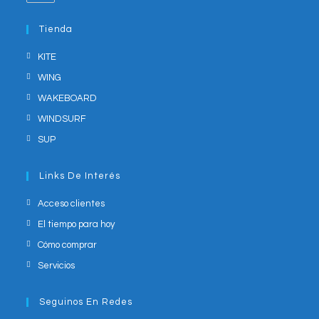
your
in
application
your
Tienda
application
KITE
WING
WAKEBOARD
WINDSURF
SUP
Links De Interés
Acceso clientes
El tiempo para hoy
Cómo comprar
Servicios
Seguinos En Redes