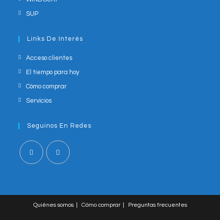
SUP
Links De Interés
Acceso clientes
El tiempo para hoy
Cómo comprar
Servicios
Seguinos En Redes
Opens
Opens
in
in
a
a
Quiénes somos
Cómo comprar
Preguntas frecuentes
new
new
tab
tab