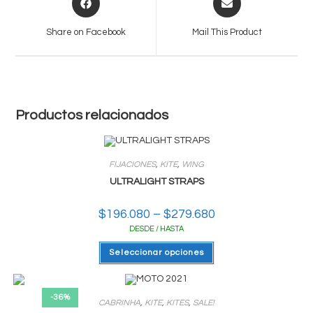
in
in
a
a
Share on Facebook
Mail This Product
new
new
window
window
Productos relacionados
FIJACIONES
,
KITE
,
WING
ULTRALIGHT STRAPS
$
196.080
–
$
279.680
Rango
de
DESDE / HASTA
precios:
desde
Este
$196.080
Seleccionar opciones
producto
hasta
tiene
$279.680
varias
variantes.
Las
-36%
CABRINHA
,
KITE
,
KITES
,
SALE!
opciones