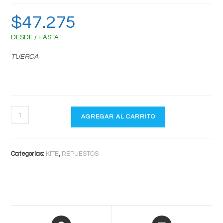
$
47.275
DESDE / HASTA
TUERCA
T-
AGREGAR AL CARRITO
NUTS
cantidad
Categorías:
KITE
,
REPUESTOS
Opens
Opens