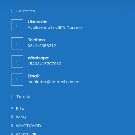
la
página
del
Contacto
producto
Ubicación:
Avellaneda bis 998, Rosario
Opens
Teléfono:
in
0341-4358212
a
new
Whatsapp:
tab
+5493415707919
Opens
Email:
in
Opens
localrider@hotmail.com.ar
your
in
application
your
Tienda
application
KITE
WING
WAKEBOARD
WINDSURF