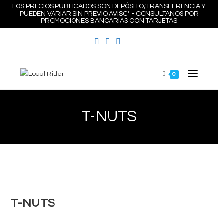
Ir
LOS PRECIOS PUBLICADOS SON DEPÓSITO/TRANSFERENCIA Y
PUEDEN VARIAR SIN PREVIO AVISO* - CONSULTANOS POR
al
PROMOCIONES BANCARIAS CON TARJETAS
contenido
0
T-NUTS
Zoom
T-NUTS