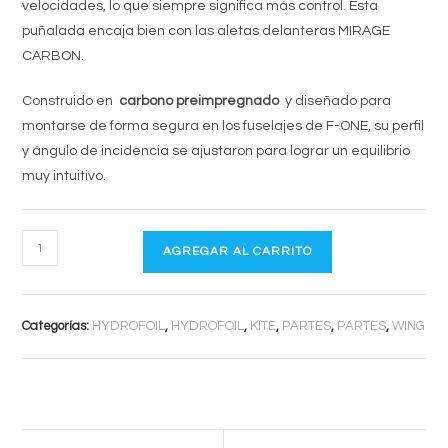
velocidades, lo que siempre significa más control. Esta
puñalada encaja bien con las aletas delanteras MIRAGE
CARBON.
Construido en
carbono preimpregnado
y diseñado para
montarse de forma segura en los fuselajes de F-ONE, su perfil
y ángulo de incidencia se ajustaron para lograr un equilibrio
muy intuitivo.
STAB
AGREGAR AL CARRITO
C220
cantidad
Categorías:
HYDROFOIL
,
HYDROFOIL
,
KITE
,
PARTES
,
PARTES
,
WING