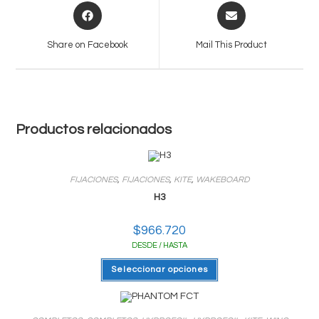
Opens
Opens
in
in
a
a
Share on Facebook
Mail This Product
new
new
window
window
Productos relacionados
FIJACIONES
,
FIJACIONES
,
KITE
,
WAKEBOARD
H3
$
966.720
DESDE / HASTA
Este
Seleccionar opciones
producto
tiene
varias
variantes.
Las