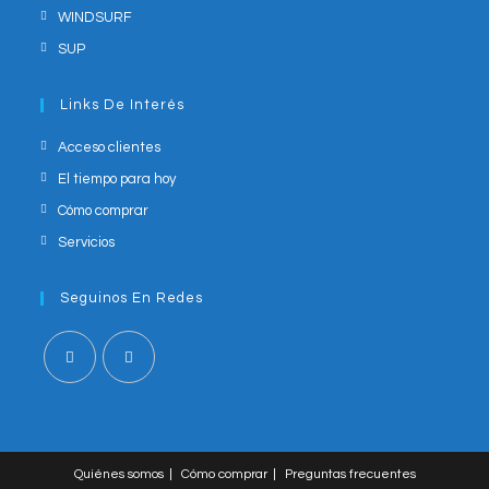
WINDSURF
SUP
Links De Interés
Acceso clientes
El tiempo para hoy
Cómo comprar
Servicios
Seguinos En Redes
Opens
Opens
in
in
a
a
Quiénes somos
Cómo comprar
Preguntas frecuentes
new
new