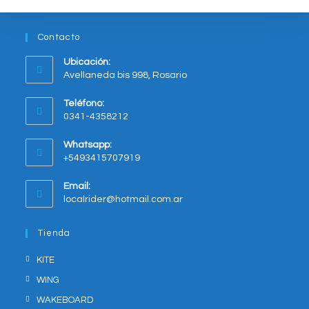
en
la
página
del
Contacto
producto
Ubicación:
Avellaneda bis 998, Rosario
Opens
Teléfono:
in
0341-4358212
a
new
Whatsapp:
tab
+5493415707919
Opens
Email:
in
Opens
localrider@hotmail.com.ar
your
in
application
your
Tienda
application
KITE
WING
WAKEBOARD