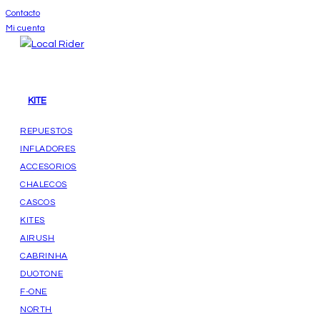
Ir
Contacto
Mi cuenta
al
contenido
KITE
REPUESTOS
INFLADORES
ACCESORIOS
CHALECOS
CASCOS
KITES
AIRUSH
CABRINHA
DUOTONE
F-ONE
NORTH