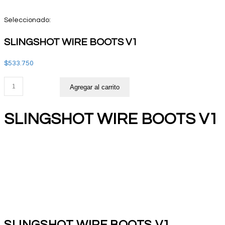
Seleccionado:
LA
SLINGSHOT WIRE BOOTS V1
WEB
$
533.750
SLINGSHOT
Agregar al carrito
WIRE
BOOTS
SLINGSHOT WIRE BOOTS V1
V1
cantidad
Zoom
SLINGSHOT WIRE BOOTS V1