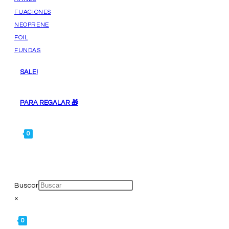
FIJACIONES
NEOPRENE
FOIL
FUNDAS
SALE!
PARA REGALAR 🎁
0
ALTERNAR
Buscar
BÚSQUEDA
×
0
DE