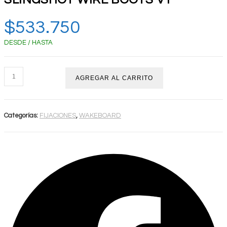
$
533.750
DESDE / HASTA
SLINGSHOT
AGREGAR AL CARRITO
WIRE
BOOTS
V1
Categorías:
FIJACIONES
,
WAKEBOARD
cantidad
Opens
in
a
new
window