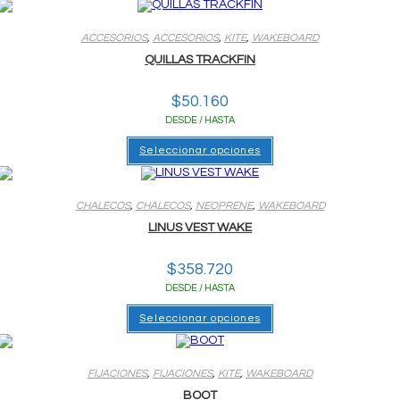
ACCESORIOS
,
ACCESORIOS
,
KITE
,
WAKEBOARD
QUILLAS TRACKFIN
$
50.160
DESDE / HASTA
Este
Seleccionar opciones
producto
tiene
varias
variantes.
Las
CHALECOS
,
CHALECOS
,
NEOPRENE
,
WAKEBOARD
opciones
LINUS VEST WAKE
se
pueden
elegir
en
$
358.720
la
DESDE / HASTA
página
del
Este
producto
Seleccionar opciones
producto
tiene
varias
variantes.
Las
FIJACIONES
,
FIJACIONES
,
KITE
,
WAKEBOARD
opciones
BOOT
se