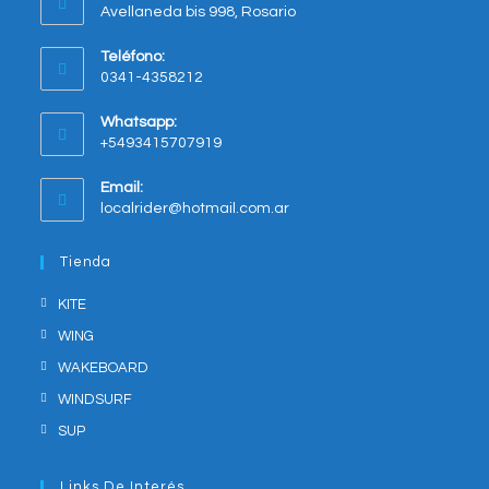
Avellaneda bis 998, Rosario
Opens
Teléfono:
in
0341-4358212
a
new
Whatsapp:
tab
+5493415707919
Opens
Email:
in
Opens
localrider@hotmail.com.ar
your
in
application
your
Tienda
application
KITE
WING
WAKEBOARD
WINDSURF
SUP
Links De Interés