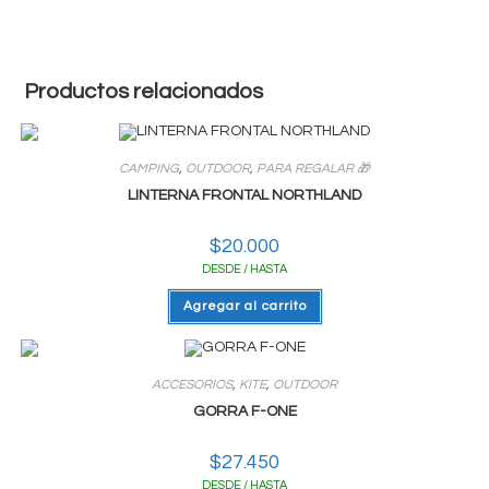
Productos relacionados
CAMPING
,
OUTDOOR
,
PARA REGALAR 🎁
LINTERNA FRONTAL NORTHLAND
$
20.000
DESDE / HASTA
Agregar al carrito
ACCESORIOS
,
KITE
,
OUTDOOR
GORRA F-ONE
$
27.450
DESDE / HASTA