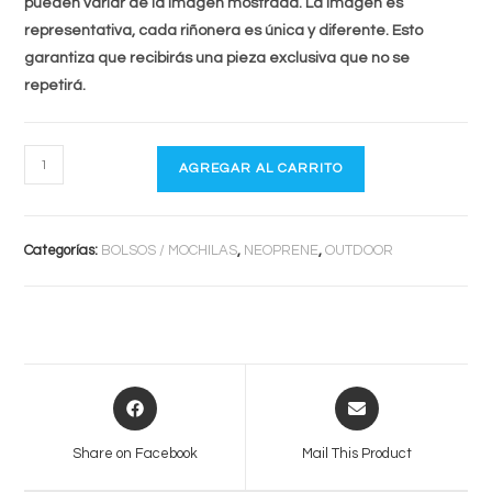
pueden variar de la imagen mostrada. La imagen es
representativa, cada riñonera es única y diferente. Esto
garantiza que recibirás una pieza exclusiva que no se
repetirá.
RIÑONERA
AGREGAR AL CARRITO
THERMOSKIN
cantidad
Categorías:
BOLSOS / MOCHILAS
,
NEOPRENE
,
OUTDOOR
Opens
Opens
in
in
a
a
Share on Facebook
Mail This Product
new
new
window
window