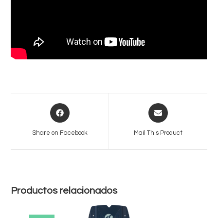
Opens
Opens
in
in
a
a
Share on Facebook
Mail This Product
new
new
window
window
Productos relacionados