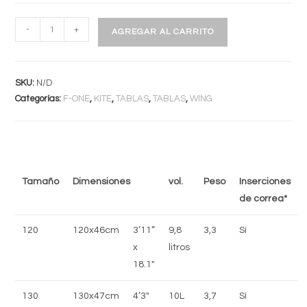
POCKET
-
+
AGREGAR AL CARRITO
V4
cantidad
SKU:
N/D
Categorías:
F-ONE
,
KITE
,
TABLAS
,
TABLAS
,
WING
Tamaño
Dimensiones
vol.
Peso
Inserciones
de correa*
120
120x46cm
3’11”
9,8
3,3
Sí
x
litros
18.1″
130
130x47cm
4’3″
10L
3,7
Sí