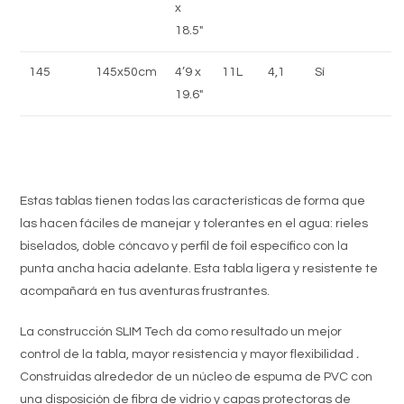
x
18.5″
145
145x50cm
4’9 x
11L
4,1
Sí
19.6″
Estas tablas tienen todas las características de forma que
las hacen fáciles de manejar y tolerantes en el agua: rieles
biselados, doble cóncavo y perfil de foil específico con la
punta ancha hacia adelante. Esta tabla ligera y resistente te
acompañará en tus aventuras frustrantes.
La construcción SLIM Tech da como resultado un mejor
control de la tabla, mayor resistencia y mayor flexibilidad
.
Construidas alrededor de un núcleo de espuma de PVC con
una disposición de fibra de vidrio y capas protectoras de