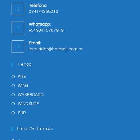
Teléfono:
in
0341-4358212
a
new
Whatsapp:
tab
+5493415707919
Opens
Email:
in
Opens
localrider@hotmail.com.ar
your
in
application
your
Tienda
application
KITE
WING
WAKEBOARD
WINDSURF
SUP
Links De Interés