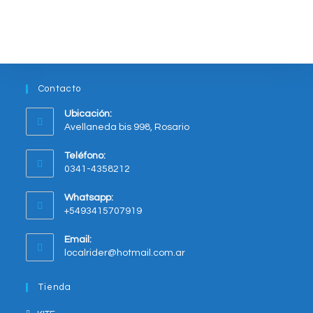
Las
opciones
se
pueden
elegir
en
la
página
del
Contacto
producto
Ubicación:
Avellaneda bis 998, Rosario
Opens
Teléfono:
in
0341-4358212
a
new
Whatsapp:
tab
+5493415707919
Opens
Email:
in
Opens
localrider@hotmail.com.ar
your
in
application
your
Tienda
application