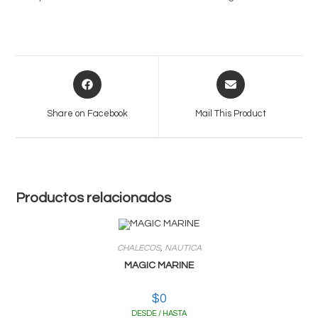
Opens
Opens
in
in
a
a
Share on Facebook
Mail This Product
new
new
window
window
Productos relacionados
CHALECOS
,
NAUTICA
MAGIC MARINE
$
0
DESDE / HASTA