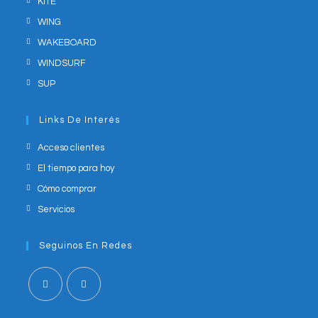
KITE
WING
WAKEBOARD
WINDSURF
SUP
Links De Interés
Acceso clientes
El tiempo para hoy
Cómo comprar
Servicios
Seguinos En Redes
Opens
Opens