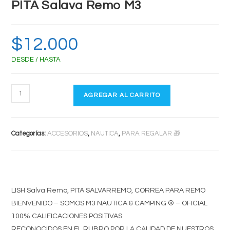
PITA Salava Remo M3
$
12.000
DESDE / HASTA
PITA
AGREGAR AL CARRITO
Salava
Remo
M3
Categorías:
ACCESORIOS
,
NAUTICA
,
PARA REGALAR 🎁
cantidad
LISH Salva Remo, PITA SALVARREMO, CORREA PARA REMO
BIENVENIDO – SOMOS M3 NAUTICA & CAMPING ® – OFICIAL
100% CALIFICACIONES POSITIVAS
RECONOCIDOS EN EL RUBRO POR LA CALIDAD DE NUESTROS