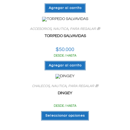
Agregar al carrito
ACCESORIOS
,
NAUTICA
,
PARA REGALAR 🎁
TORPEDO SALVAVIDAS
$
50.000
DESDE / HASTA
Agregar al carrito
CHALECOS
,
NAUTICA
,
PARA REGALAR 🎁
DINGEY
DESDE / HASTA
Este
Seleccionar opciones
producto
tiene
varias
variantes.