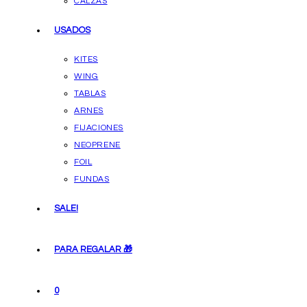
CALZAS
USADOS
KITES
WING
TABLAS
ARNES
FIJACIONES
NEOPRENE
FOIL
FUNDAS
SALE!
PARA REGALAR 🎁
0