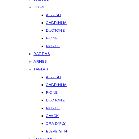
KITES
AIRUSH
CABRINHA
DUOTONE
F-ONE
NORTH
BARRAS
ARNES
TABLAS
AIRUSH
CABRINHA
F-ONE
DUOTONE
NORTH
CAVOK
CRAZYFLY
ELEVEIGTH