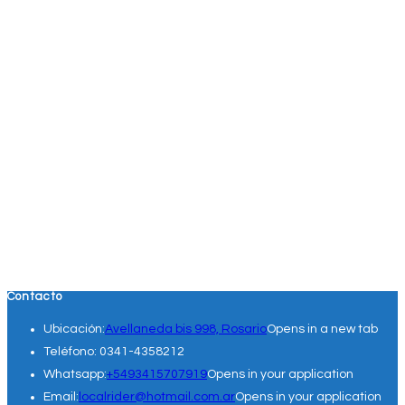
Contacto
Ubicación:
Avellaneda bis 998, Rosario
Opens in a new tab
Teléfono:
0341-4358212
Whatsapp:
+5493415707919
Opens in your application
Email:
localrider@hotmail.com.ar
Opens in your application