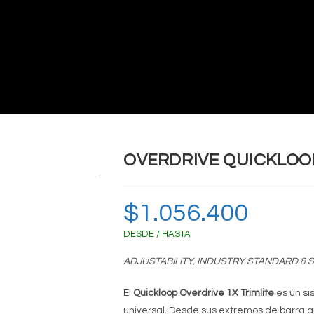
OVERDRIVE QUICKLOO
Zoom
$
1.056.400
DESDE / HASTA
ADJUSTABILITY, INDUSTRY STANDARD & S
El
Quickloop Overdrive 1X Trimlite
es un si
universal.
Desde sus extremos de barra a