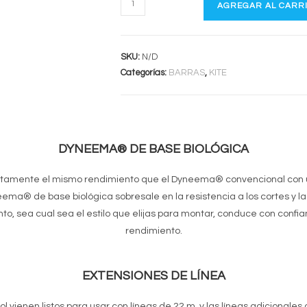
AGREGAR AL CARR
QUICKLOOP
1X
cantidad
SKU:
N/D
Categorías:
BARRAS
,
KITE
DYNEEMA® DE BASE BIOLÓGICA
tamente el mismo rendimiento que el Dyneema® convencional con u
ma® de base biológica sobresale en la resistencia a los cortes y la a
tanto, sea cual sea el estilo que elijas para montar, conduce con confi
rendimiento.
EXTENSIONES DE LÍNEA
l vienen listos para usar con líneas de 22 m, y las líneas adicionale