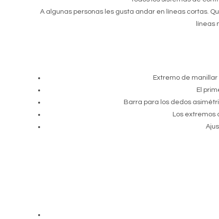
A algunas personas les gusta andar en líneas cortas. Q
líneas
Extremo de manillar 
El pri
Barra para los dedos asimétr
Los extremos d
Ajus