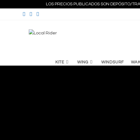
Ir
LOS PRECIOS PUBLICADOS SON DEPÓSITO/TRA
al
contenido
KITE
WING
WINDSURF
WA