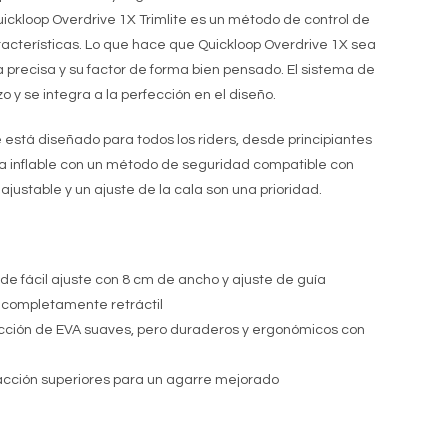
Quickloop Overdrive 1X Trimlite es un método de control de
racterísticas. Lo que hace que Quickloop Overdrive 1X sea
 precisa y su factor de forma bien pensado. El sistema de
zo y se integra a la perfección en el diseño.
e está diseñado para todos los riders, desde principiantes
a inflable con un método de seguridad compatible con
a ajustable y un ajuste de la cala son una prioridad.
e fácil ajuste con 8 cm de ancho y ajuste de guía
completamente retráctil
cción de EVA suaves, pero duraderos y ergonómicos con
acción superiores para un agarre mejorado