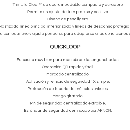
TrimLite Cleat™ de acero inoxidable compacto y duradero.
Permite un ajuste de trim preciso y positivo.
Diseño de peso ligero.
lastizada, línea principal interiorizada y líneas de descanso protegi
a con equilibrio y ajuste perfectos para adaptarse a las condiciones 
QUICKLOOP
Funciona muy bien para maniobras desenganchadas.
Operación QR rápida y fácil.
Marcado centralizado.
Activación y reinicio de seguridad 1X simple.
Protección de tubería de múltiples orificios.
Mango giratorio.
Pin de seguridad centralizado extraíble.
Estándar de seguridad certificado por AFNOR.