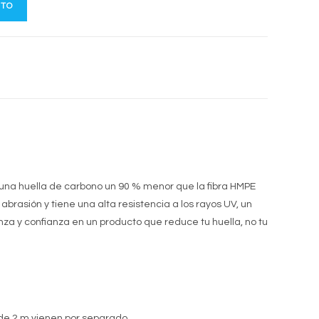
ITO
na huella de carbono un 90 % menor que la fibra HMPE
brasión y tiene una alta resistencia a los rayos UV, un
anza y confianza en un producto que reduce tu huella, no tu
s de 2 m vienen por separado.