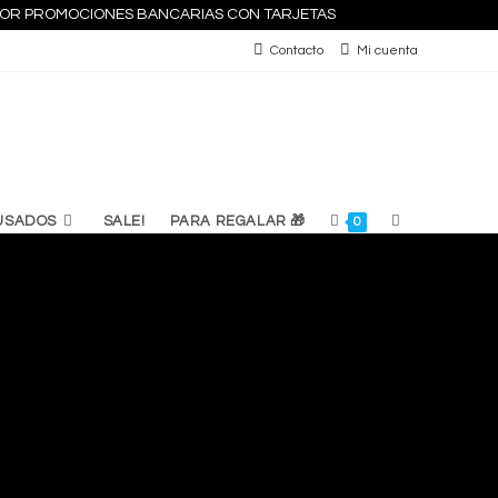
S POR PROMOCIONES BANCARIAS CON TARJETAS
Contacto
Mi cuenta
ALTERNAR
USADOS
SALE!
PARA REGALAR 🎁
0
BÚSQUEDA
DE
LA
WEB