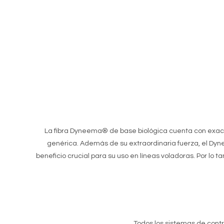
La fibra Dyneema® de base biológica cuenta con exac
genérica. Además de su extraordinaria fuerza, el Dynee
beneficio crucial para su uso en líneas voladoras. Por lo 
Todos los sistemas de contro