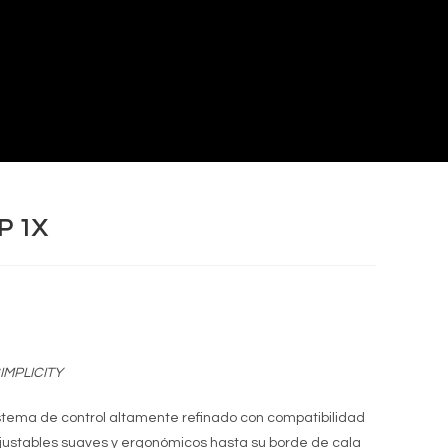
P 1X
IMPLICITY
stema de control altamente refinado con compatibilidad
justables suaves y ergonómicos hasta su borde de cala