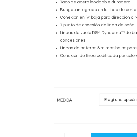
Taco de acero inoxidable duradero
Bungee integrado en la línea de corte 
Conexión en ‘V’ baja para dirección di
1 punto de conexión de línea de señal
Líneas de vuelo DSM Dyneema™ de baja
concesiones
Líneas delanteras 8 m más bajas para 
Conexión de línea codificada por colo
MEDIDA
OVERDRIVE