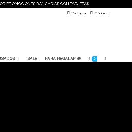
S POR PROMOCIONES BANCARIAS CON TARJETAS
Contacto
Mi cuenta
ALTERNAR
USADOS
SALE!
PARA REGALAR 🎁
0
BÚSQUEDA
DE
LA
WEB