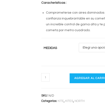
Características :
Comprometerse con aires dominados 
confianza inquebrantable en su comet
un increíble control de gama alta y t
cometa por metro cuadrado.
MEDIDAS
NORTH
AGREGAR AL CARR
ORBIT
2023
cantidad
SKU:
N/D
Categorías:
KITE
,
KITES
,
NORTH