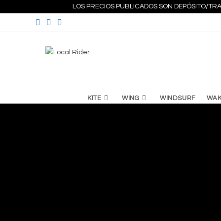
Ir
LOS PRECIOS PUBLICADOS SON DEPÓSITO/TRA
al
contenido
KITE
WING
WINDSURF
WA