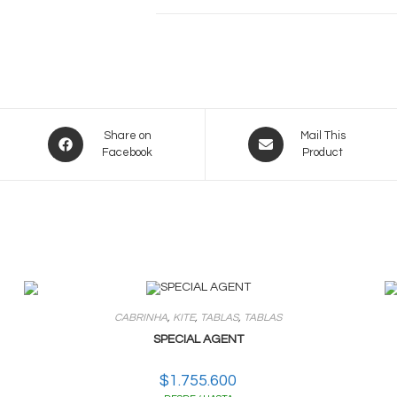
Opens
Opens
Share on
Mail This
Facebook
Product
in
in
a
a
new
new
window
window
CABRINHA
,
KITE
,
TABLAS
,
TABLAS
SPECIAL AGENT
$
1.755.600