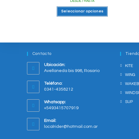
DESDE / HASTA
Este
Seleccionar opciones
producto
tiene
varias
variantes.
Las
opciones
se
pueden
elegir
en
Contacto
Tiend
la
página
del
Ubicación:
KITE
producto
Avellaneda bis 998, Rosario
WING
Opens
Teléfono:
WAKE
in
0341-4358212
a
WINDS
new
SUP
Whatsapp:
tab
+5493415707919
Opens
Email:
in
Opens
localrider@hotmail.com.ar
your
in
application
your