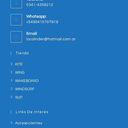
in
0341-4358212
a
new
Whatsapp:
tab
+5493415707919
Opens
Email:
in
Opens
localrider@hotmail.com.ar
your
in
application
your
Tienda
application
KITE
WING
WAKEBOARD
WINDSURF
SUP
Links De Interés
Acceso clientes