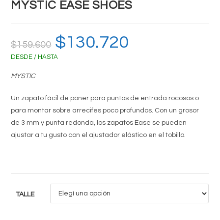
MYSTIC EASE SHOES
El
$
130.720
El
$
159.600
precio
precio
original
actual
DESDE / HASTA
era:
es:
$159.600.
$130.720.
MYSTIC
Un zapato fácil de poner para puntos de entrada rocosos o
para montar sobre arrecifes poco profundos. Con un grosor
de 3 mm y punta redonda, los zapatos Ease se pueden
ajustar a tu gusto con el ajustador elástico en el tobillo.
TALLE