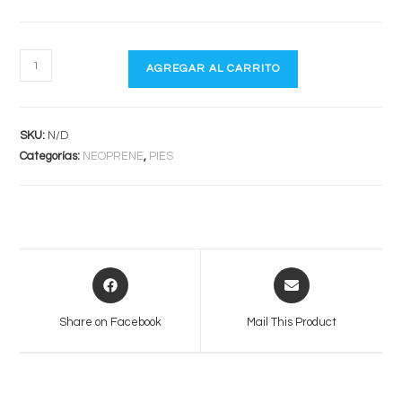
MYSTIC
AGREGAR AL CARRITO
EASE
SHOES
cantidad
SKU:
N/D
Categorías:
NEOPRENE
,
PIES
Opens
Opens
in
in
a
a
Share on Facebook
Mail This Product
new
new
window
window