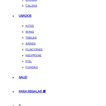
CALZAS
USADOS
KITES
WING
TABLAS
ARNES
FIJACIONES
NEOPRENE
FOIL
FUNDAS
SALE!
PARA REGALAR 🎁
0