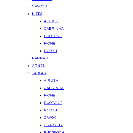
CASCOS
KITES
AIRUSH
CABRINHA
DUOTONE
F-ONE
NORTH
BARRAS
ARNES
TABLAS
AIRUSH
CABRINHA
F-ONE
DUOTONE
NORTH
CAVOK
CRAZYFLY
ELEVEIGTH