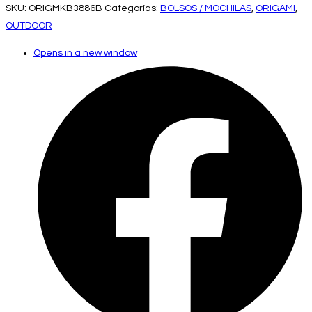
SKU:
ORIGMKB3886B
Categorías:
BOLSOS / MOCHILAS
,
ORIGAMI
,
OUTDOOR
Opens in a new window