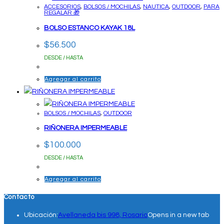
ACCESORIOS
,
BOLSOS / MOCHILAS
,
NAUTICA
,
OUTDOOR
,
PARA
REGALAR 🎁
BOLSO ESTANCO KAYAK 18L
$
56.500
DESDE / HASTA
Agregar al carrito
BOLSOS / MOCHILAS
,
OUTDOOR
RIÑONERA IMPERMEABLE
$
100.000
DESDE / HASTA
Agregar al carrito
Contacto
Ubicación:
Avellaneda bis 998, Rosario
Opens in a new tab