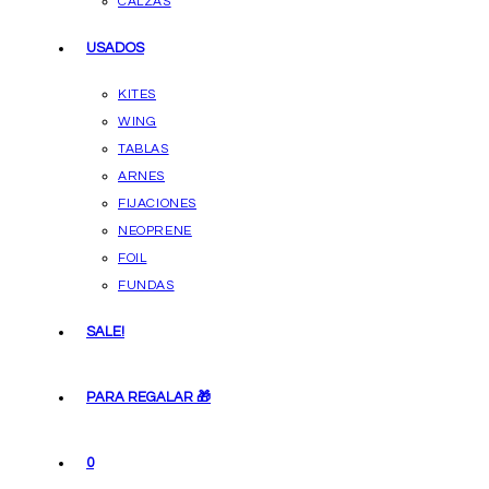
CALZAS
USADOS
KITES
WING
TABLAS
ARNES
FIJACIONES
NEOPRENE
FOIL
FUNDAS
SALE!
PARA REGALAR 🎁
0