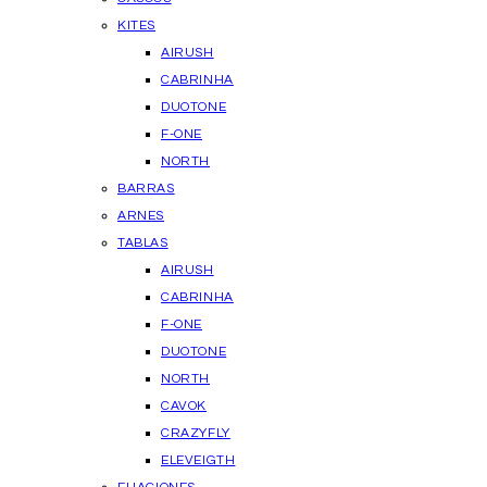
KITES
AIRUSH
CABRINHA
DUOTONE
F-ONE
NORTH
BARRAS
ARNES
TABLAS
AIRUSH
CABRINHA
F-ONE
DUOTONE
NORTH
CAVOK
CRAZYFLY
ELEVEIGTH