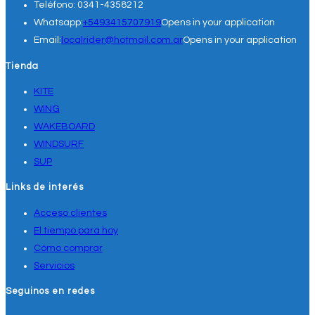
Teléfono:
0341-4358212
Whatsapp:
+5493415707919
Opens in your application
Email:
localrider@hotmail.com.ar
Opens in your application
Tienda
KITE
WING
WAKEBOARD
WINDSURF
SUP
Links de interés
Acceso clientes
El tiempo para hoy
Cómo comprar
Servicios
Seguinos en redes